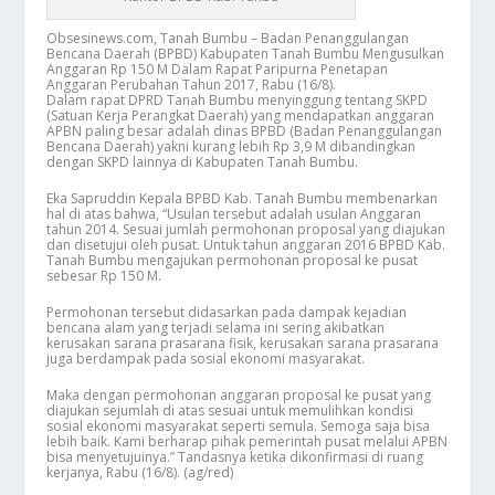
Obsesinews.com, Tanah Bumbu – Badan Penanggulangan
Bencana Daerah (BPBD) Kabupaten Tanah Bumbu Mengusulkan
Anggaran Rp 150 M Dalam Rapat Paripurna Penetapan
Anggaran Perubahan Tahun 2017, Rabu (16/8).
Dalam rapat DPRD Tanah Bumbu menyinggung tentang SKPD
(Satuan Kerja Perangkat Daerah) yang mendapatkan anggaran
APBN paling besar adalah dinas BPBD (Badan Penanggulangan
Bencana Daerah) yakni kurang lebih Rp 3,9 M dibandingkan
dengan SKPD lainnya di Kabupaten Tanah Bumbu.
Eka Sapruddin Kepala BPBD Kab. Tanah Bumbu membenarkan
hal di atas bahwa, “Usulan tersebut adalah usulan Anggaran
tahun 2014. Sesuai jumlah permohonan proposal yang diajukan
dan disetujui oleh pusat. Untuk tahun anggaran 2016 BPBD Kab.
Tanah Bumbu mengajukan permohonan proposal ke pusat
sebesar Rp 150 M.
Permohonan tersebut didasarkan pada dampak kejadian
bencana alam yang terjadi selama ini sering akibatkan
kerusakan sarana prasarana fisik, kerusakan sarana prasarana
juga berdampak pada sosial ekonomi masyarakat.
Maka dengan permohonan anggaran proposal ke pusat yang
diajukan sejumlah di atas sesuai untuk memulihkan kondisi
sosial ekonomi masyarakat seperti semula. Semoga saja bisa
lebih baik. Kami berharap pihak pemerintah pusat melalui APBN
bisa menyetujuinya.” Tandasnya ketika dikonfirmasi di ruang
kerjanya, Rabu (16/8). (ag/red)