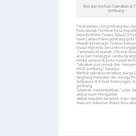
Bus dan Korban Tabrakan di T
Jombang
Obsesinews.com,Jombang-Bus Sum
Pintu Masuk Terminal Desa Kepu
Sepeda Motor Tewas, Rabu(12/1o
Kanit Lantas Polres Jombang Ipda
Kluwah Kecamatan Tulakan Kabupate
Dusun Ngrandu Desa Morosunggi
Taminatul Khasanah (28) asal dus
arus dan melanggar rambu larangan
Ketika sampai di pintu masuk term
Tabrakan pun terjadi dan menyere
RSUD Jombang,” katanya.
Melihat tabrakan tersebut, warga
langsung melarikan diri menuju Po
Setibanya di Polsek Peterongan, Da
Jombang.
Sulaiman menambahkan,” sopir da
akibat sopir mengantuk.
Akibat kejadian tersebut, sopir di
diancam hukuman diatas lima tahu