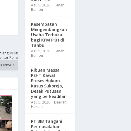
Agu 5, 2026
|
Tanah
Bumbu
Kesempatan
Mengembangkan
Usaha Terbuka
bagi KPM PKH di
Tanbu
Agu 5, 2026
|
Tanah
jeng Mulai
Bumbu
ntor Polisi
KUTNYA
Ribuan Massa
PSHT Kawal
Proses Hukum
Kasus Sukorejo,
Desak Putusan
yang berkeadilan
Agu 5, 2026
|
Daerah
,
Hukum
PT BIB Tangani
Permasalahan