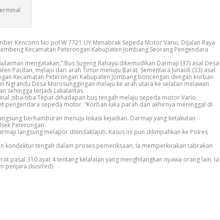
erminal
ber Kencono No pol W 7721 UY Menabrak Sepeda Motor Vario, Dijalan Raya
hkembeng Kecamatan Peterongan Kabupaten Jombang Seorang Pengendara
).
 Sulaiman mengatakan,” Bus Sugeng Rahayu dikemudikan Darmaji (37) asal Desa
n Pacitan, melaju dari arah Timur menuju Barat. Sementara Junaidi (33) asal
ngan Kecamatan Peterongan Kabupaten Jombang boncengan dengan korban
un Ngrandu Desa Morosunggingan melaju ke arah utara ke selatan melawan
 sehingga terjadi Lakalantas.
inal ,tiba-tiba Tepat dihadapan bus tengah melaju sepeda motor Vario,
t pengendara sepeda motor. “Korban luka parah dan akhirnya meninggal di
 langsung berhamburan menuju lokasi kejadian. Darmaji yang ketakutan
lsek Peterongan.
rmaji langsung melapor ditindaklajuti. Kasus ini pun dilimpahkan ke Polres
n kondektur tengah dalam proses pemeriksaan, Ia memperkirakan tabrakan
jerat pasal 310 ayat 4 tentang kelalaian yang menghilangkan nyawa orang lain. Ia
n penjara.(kus/red)