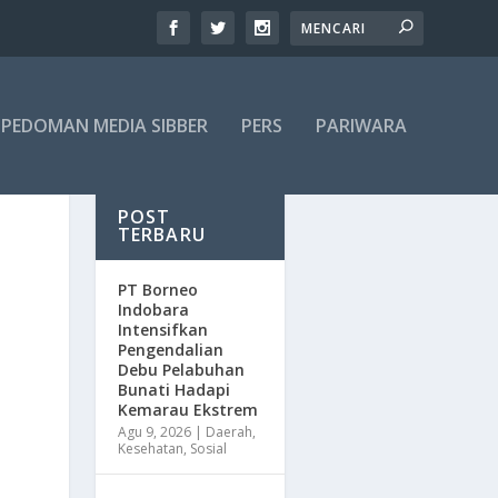
PEDOMAN MEDIA SIBBER
PERS
PARIWARA
POST
TERBARU
​PT Borneo
Indobara
Intensifkan
Pengendalian
Debu Pelabuhan
Bunati Hadapi
Kemarau Ekstrem
Agu 9, 2026
|
Daerah
,
Kesehatan
,
Sosial