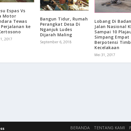
tsu Espas Vs
a Motor
Bangun Tidur, Rumah
ndara Tewas
Lobang Di Bada
Perangkat Desa Di
Perjalanan ke
Jalan Nasional 
Nganjuk Ludes
Kertosono
Sampai 10 Plaja
Dijarah Maling
Simpang Empat
 1, 2017
September 6, 2018
Berpotensi Timb
Kecelakaan
Mei 31, 2017
BERANDA
TENTANG KAMI
ss