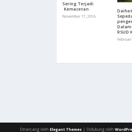
Sering Terjadi
Kemacetan
​Daiha
Seped
November 17, 2016
penge
Dalam 
RSUD 
Februari
Dirancang oleh
| Didukung oleh
Elegant Themes
WordPre