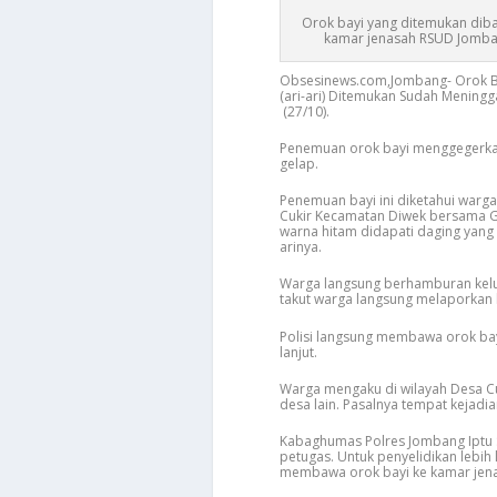
Orok bayi yang ditemukan dib
kamar jenasah RSUD Jomb
Obsesinews.com,Jombang- Orok Bay
(ari-ari) Ditemukan Sudah Mening
(27/10).
Penemuan orok bayi menggegerkan
gelap.
Penemuan bayi ini diketahui warga
Cukir Kecamatan Diwek bersama Git
warna hitam didapati daging yang 
arinya.
Warga langsung berhamburan kelua
takut warga langsung melaporkan k
Polisi langsung membawa orok bay
lanjut.
Warga mengaku di wilayah Desa Cu
desa lain. Pasalnya tempat kejadia
Kabaghumas Polres Jombang Iptu 
petugas. Untuk penyelidikan lebih 
membawa orok bayi ke kamar jenaz