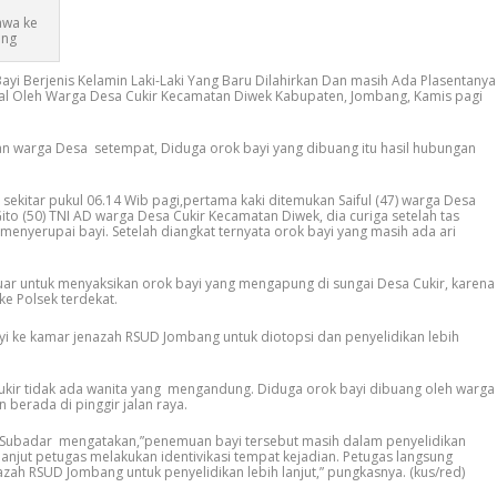
awa ke
ang
i Berjenis Kelamin Laki-Laki Yang Baru Dilahirkan Dan masih Ada Plasentanya
gal Oleh Warga Desa Cukir Kecamatan Diwek Kabupaten, Jombang, Kamis pagi
 warga Desa setempat, Diduga orok bayi yang dibuang itu hasil hubungan
 sekitar pukul 06.14 Wib pagi,pertama kaki ditemukan Saiful (47) warga Desa
o (50) TNI AD warga Desa Cukir Kecamatan Diwek, dia curiga setelah tas
menyerupai bayi. Setelah diangkat ternyata orok bayi yang masih ada ari
r untuk menyaksikan orok bayi yang mengapung di sungai Desa Cukir, karena
e Polsek terdekat.
i ke kamar jenazah RSUD Jombang untuk diotopsi dan penyelidikan lebih
kir tidak ada wanita yang mengandung. Diduga orok bayi dibuang oleh warga
n berada di pinggir jalan raya.
Subadar mengatakan,”penemuan bayi tersebut masih dalam penyelidikan
lanjut petugas melakukan identivikasi tempat kejadian. Petugas langsung
ah RSUD Jombang untuk penyelidikan lebih lanjut,” pungkasnya. (kus/red)