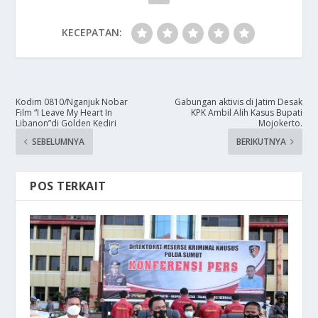
KECEPATAN:
​Kodim 0810/Nganjuk Nobar
​Gabungan aktivis di Jatim Desak
Film “I Leave My Heart In
KPK Ambil Alih Kasus Bupati
Libanon”di Golden Kediri
Mojokerto.
SEBELUMNYA
BERIKUTNYA
POS TERKAIT