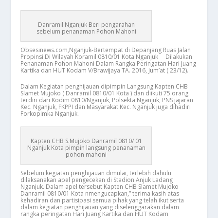
Danramil Nganjuk Beri pengarahan
sebelum penanaman Pohon Mahoni
Obsesinews.com,Nganjuk-Bertempat di Depanjang Ruas Jalan
Propinsi Di Wilayah Koramil 0810/01 Kota Nganjuk Dilakukan
Penanaman Pohon Mahoni Dalam Rangka Peringatan Hari Juang
Kartika dan HUT Kodam V/Brawijaya TA. 2016, Jum’at ( 23/12).
Dalam Kegiatan penghijauan dipimpin Langsung Kapten CHB
Slamet Mujoko ( Danramil 0810/01 Kota ) dan diikuti 75 orang
terdiri dari Kodim 0810/Nganjuk, Polsekta Nganjuk, PNS jajaran
Kec. Nganjuk, FKPPI dan Masyarakat Kec. Nganjuk juga dihadiri
Forkopimka Nganjuk.
Kapten CHB S.Mujoko Danramil 0810/ 01
Nganjuk Kota pimpin langsung penanaman
pohon mahoni
Sebelum kegiatan penghijauan dimulai, terlebih dahulu
dilaksanakan apel pengecekan di Stadion Anjuk Ladang
Nganjuk. Dalam apel tersebut Kapten CHB Slamet Mujoko
Danramil 0810/01 Kota nmengucapkan,” terima kasih atas
kehadiran dan partisipasi semua pihak yang telah ikut serta
dalam kegiatan penghijauan yang diselenggarakan dalam
rangka peringatan Hari Juang Kartika dan HUT Kodam