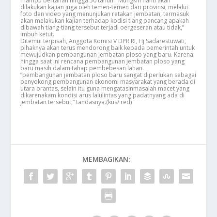
mampu bertahan hingga 50 tahun. “Mungkin nanti akan
dilakukan kajian juga oleh temen-temen dari provinsi, melalui
foto dan video yang menunjukan retakan jembatan, termasuk
akan melakukan kajian terhadap kodisi tiang pancang apakah
dibawah tiang-tiang tersebut terjadi oergeseran atau tidak,”
imbuh ketut.
Ditemui terpisah, Anggota Komisi V DPR RI, Hj Sadarestuwati,
pihaknya akan terus mendorong baik kepada pemerintah untuk
mewujudkan pembangunan jembatan ploso yang baru. Karena
hingga saat ini rencana pembangunan jembatan ploso yang
baru masih dalam tahap pembebesan lahan.
“pembangunan jembatan ploso baru sangat diperlukan sebagai
penyokong pembangunan ekonomi masyarakat yang berada di
utara brantas, selain itu guna mengatasinmasalah macet yang
dikarenakam kondisi arus lalulintas yang padatnyang ada di
jembatan tersebut,” tandasnya.(kus/ red)
MEMBAGIKAN: