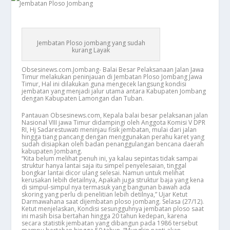
Jembatan Ploso jombang yang sudah
kurang Layak
Obsesinews.com.Jombang- Balai Besar Pelaksanaan Jalan Jawa
Timur melakukan peninjauan di Jembatan Ploso Jombang Jawa
Timur, Hal ini dilakukan guna mengecek langsung kondisi
jembatan yang menjadi jalur utama antara Kabupaten Jombang
dengan Kabupaten Lamongan dan Tuban.
Pantauan Obsesinews.com, Kepala balai besar pelaksanan jalan
Nasional VIII jawa Timur didampingi oleh Anggota Komisi V DPR
RI, Hj Sadarestuwati meninjau fisik jembatan, mulai dari jalan
hingga tiang pancang dengan menggunakan perahu karet yang
sudah disiapkan oleh badan penanggulangan bencana daerah
kabupaten Jombang.
“Kita belum melihat penuh ini, ya kalau sepintas tidak sampai
struktur hanya lantai saja itu simpel penyelesaian, tinggal
bongkar lantai dicor ulang selesai. Namun untuk melihat
kerusakan lebih detailnya, Apakah juga struktur baja yang kena
di simpul-simpul nya termasuk yang bangunan bawah ada
skoring yang perlu di penelitian lebih detilnya,” Ujar Ketut
Darmawahana saat dijembatan ploso jombang. Selasa (27/12).
Ketut menjelaskan, Kondisi sesungguhnya jembatan ploso saat
ini masih bisa bertahan hingga 20 tahun kedepan, karena
secara statistik jembatan yang dibangun pada 1986 tersebut