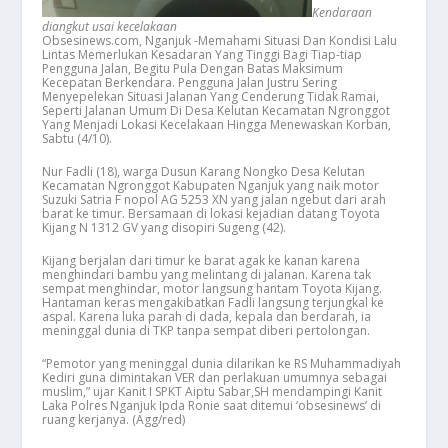
Kendaraan
diangkut usai kecelakaan
Obsesinews.com, Nganjuk -Memahami Situasi Dan Kondisi Lalu
Lintas Memerlukan Kesadaran Yang Tinggi Bagi Tiap-tiap
Pengguna Jalan, Begitu Pula Dengan Batas Maksimum
Kecepatan Berkendara. Pengguna Jalan Justru Sering
Menyepelekan Situasi Jalanan Yang Cenderung Tidak Ramai,
Seperti Jalanan Umum Di Desa Kelutan Kecamatan Ngronggot
Yang Menjadi Lokasi Kecelakaan Hingga Menewaskan Korban,
Sabtu (4/10).
Nur Fadli (18), warga Dusun Karang Nongko Desa Kelutan
Kecamatan Ngronggot Kabupaten Nganjuk yang naik motor
Suzuki Satria F nopol AG 5253 XN yang jalan ngebut dari arah
barat ke timur. Bersamaan di lokasi kejadian datang Toyota
Kijang N 1312 GV yang disopiri Sugeng (42).
Kijang berjalan dari timur ke barat agak ke kanan karena
menghindari bambu yang melintang di jalanan. Karena tak
sempat menghindar, motor langsung hantam Toyota Kijang.
Hantaman keras mengakibatkan Fadli langsung terjungkal ke
aspal. Karena luka parah di dada, kepala dan berdarah, ia
meninggal dunia di TKP tanpa sempat diberi pertolongan.
“Pemotor yang meninggal dunia dilarikan ke RS Muhammadiyah
Kediri guna dimintakan VER dan perlakuan umumnya sebagai
muslim,” ujar Kanit I SPKT Aiptu Sabar,SH mendampingi Kanit
Laka Polres Nganjuk Ipda Ronie saat ditemui ‘obsesinews’ di
ruang kerjanya. (Agg/red)