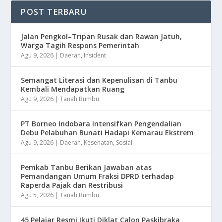
POST TERBARU
Jalan Pengkol–Tripan Rusak dan Rawan Jatuh,
Warga Tagih Respons Pemerintah
Agu 9, 2026
|
Daerah
,
Insident
Semangat Literasi dan Kepenulisan di Tanbu
Kembali Mendapatkan Ruang
Agu 9, 2026
|
Tanah Bumbu
​PT Borneo Indobara Intensifkan Pengendalian
Debu Pelabuhan Bunati Hadapi Kemarau Ekstrem
Agu 9, 2026
|
Daerah
,
Kesehatan
,
Sosial
Pemkab Tanbu Berikan Jawaban atas
Pemandangan Umum Fraksi DPRD terhadap
Raperda Pajak dan Restribusi
Agu 5, 2026
|
Tanah Bumbu
45 Pelajar Resmi Ikuti Diklat Calon Paskibraka