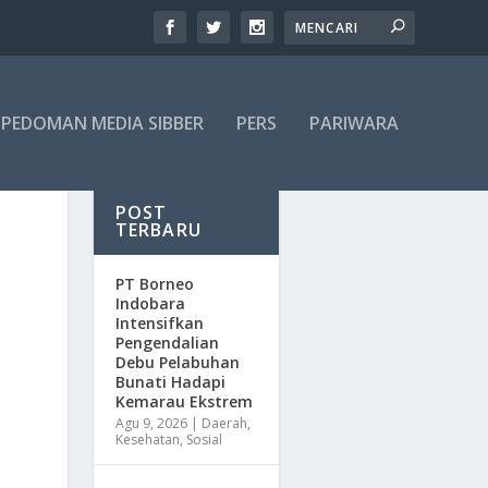
PEDOMAN MEDIA SIBBER
PERS
PARIWARA
POST
TERBARU
​PT Borneo
Indobara
Intensifkan
Pengendalian
Debu Pelabuhan
Bunati Hadapi
Kemarau Ekstrem
Agu 9, 2026
|
Daerah
,
Kesehatan
,
Sosial