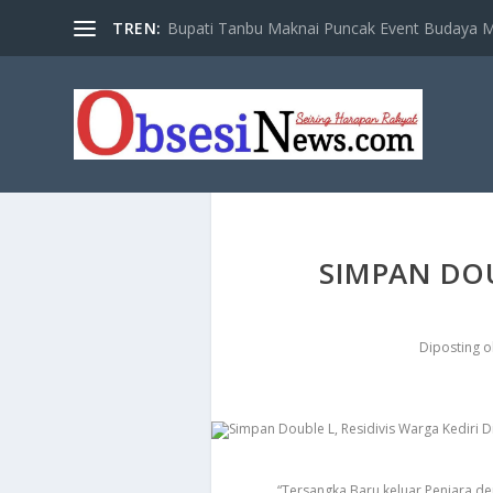
TREN:
Bupati Tanbu Maknai Puncak Event Budaya Ma
​SIMPAN DOU
Diposting 
“Tersangka Baru keluar Penjara d