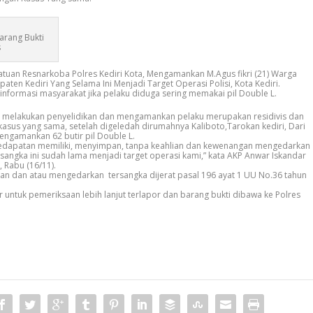
arang Bukti
s
atuan Resnarkoba Polres Kediri Kota, Mengamankan M.Agus fikri (21) Warga
ten Kediri Yang Selama Ini Menjadi Target Operasi Polisi, Kota Kediri.
informasi masyarakat jika pelaku diduga sering memakai pil Double L.
 melakukan penyelidikan dan mengamankan pelaku merupakan residivis dan
asus yang sama, setelah digeledah dirumahnya Kaliboto,Tarokan kediri, Dari
mengamankan 62 butir pil Double L.
kedapatan memiliki, menyimpan, tanpa keahlian dan kewenangan mengedarkan
rsangka ini sudah lama menjadi target operasi kami,” kata AKP Anwar Iskandar
 Rabu (16/11).
pan dan atau mengedarkan tersangka dijerat pasal 196 ayat 1 UU No.36 tahun
untuk pemeriksaan lebih lanjut terlapor dan barang bukti dibawa ke Polres