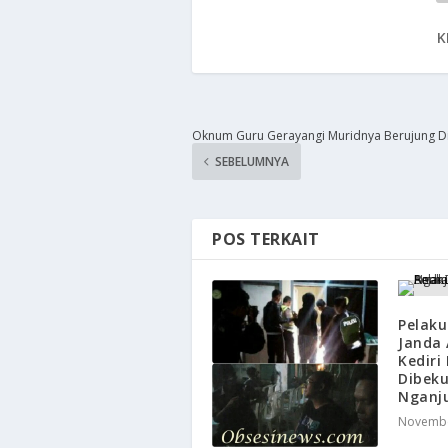
K
Oknum Guru Gerayangi Muridnya Berujung Di
SEBELUMNYA
POS TERKAIT
Pelak
Janda 
Kediri
Dibeku
Nganj
Novembe