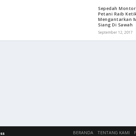
Sepedah Montor
Petani Raib Keti
Mengantarkan 
Siang Di Sawah
September 12, 2017
BERANDA
TENTANG KAMI
ss