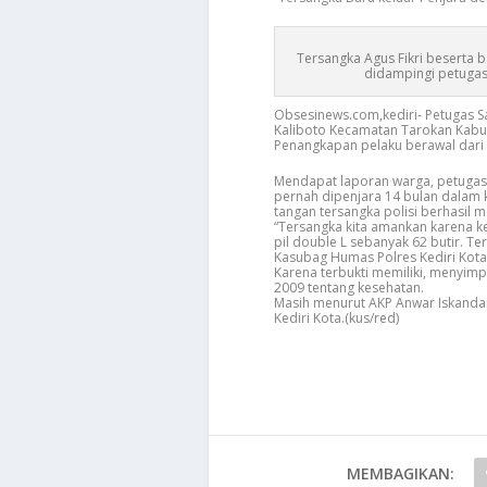
Tersangka Agus Fikri beserta b
didampingi petuga
Obsesinews.com,kediri- Petugas S
Kaliboto Kecamatan Tarokan Kabupa
Penangkapan pelaku berawal dari 
Mendapat laporan warga, petugas
pernah dipenjara 14 bulan dalam k
tangan tersangka polisi berhasil 
“Tersangka kita amankan karena 
pil double L sebanyak 62 butir. Te
Kasubag Humas Polres Kediri Kota,
Karena terbukti memiliki, menyim
2009 tentang kesehatan.
Masih menurut AKP Anwar Iskandar 
Kediri Kota.(kus/red)
MEMBAGIKAN: