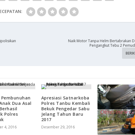
ECEPATAN:
polisikan
​Naik Motor Tanpa Helm Bertabrakan D
Pengangkut Tebu 2 Pemud
BERI
u Pembunuhan
Apresiasi Satnarkoba
Anak Dua Asal
Polres Tanbu Kembali
 Berhasil
Bekuk Pengedar Sabu
k Polres
Jelang Tahun Baru
uk
2017
r 4, 2016
Desember 29, 2016