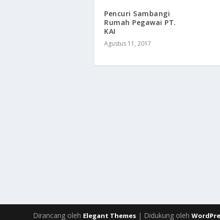
Pencuri Sambangi
Rumah Pegawai PT.
KAI
Agustus 11, 2017
Dirancang oleh
| Didukung oleh
Elegant Themes
WordPre