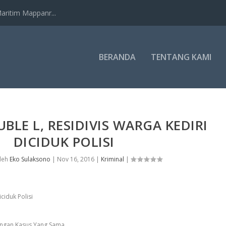
ritim Mappanr...
BERANDA
TENTANG KAMI
BLE L, RESIDIVIS WARGA KEDIRI
DICIDUK POLISI
oleh
Eko Sulaksono
|
Nov 16, 2016
|
Kriminal
|
engan Kasus Yang Sama.