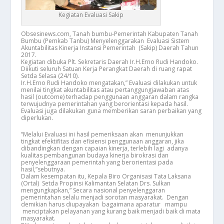
Kegiatan Evaluasi Sakip
Obsesinews.com, Tanah bumbu-Pemerintah Kabupaten Tanah
Bumbu (Pemkab Tanbu) Menyelenggarakan Evaluasi Sistem
Akuntabilitas Kinerja Instansi Pemerintah (Sakip) Daerah Tahun
2017.
Kegiatan dibuka Plt. Sekretaris Daerah Ir.H.Erno Rudi Handoko.
Diikuti seluruh Satuan Kerja Perangkat Daerah di ruang rapat
Setda Selasa (24/10).
Ir.H.Erno Rudi Handoko mengatakan,” Evaluasi dilakukan untuk
menilai tingkat akuntabilitas atau pertanggungjawaban atas
hasil (outcome) terhadap penggunaan anggaran dalam rangka
terwujudnya pemerintahan yang berorientasi kepada hasil.
Evaluasi juga dilakukan guna memberikan saran perbaikan yang
diperlukan.
“Melalui Evaluasi ini hasil pemeriksaan akan menunjukkan
tingkat efektifitas dan efisiensi penggunaan anggaran, jika
dibandingkan dengan capaian kinerja, terlebih lagi adanya
kualitas pembangunan budaya kinerja birokrasi dan
penyelenggaraan pemerintah yang berorientasi pada
hasil,”sebutnya.
Dalam kesempatan itu, Kepala Biro Organisasi Tata Laksana
(Ortal) Setda Propinsi Kalimantan Selatan Drs. Sulkan
mengungkapkan,” Secara nasional penyelenggaran
pemerintahan selalu menjadi sorotan masyarakat. Dengan
demikian harus diupayakan bagaimana aparatur mampu
menciptakan pelayanan yang kurang baik menjadi baik di mata
masyarakat.