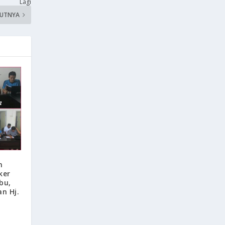
Lagi
KUTNYA
n
ker
bu,
n Hj.
i