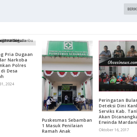
BERI
ng Pria Dugaan
dar Narkoba
nkan Polres
 di Desa
ah
31, 2024
Peringatan Bula
Deteksi Dini Kan
Serviks Kab. Tan
Akan Dicanangka
Puskesmas Sebamban
Erwinda Mardan
1 Masuk Penilaian
Oktober 16, 2017
Ramah Anak