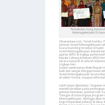
Pemukulan Gong menanda
Ketenagakerjaan Di laun
Obsesinews.com, Tanah bumbu- P
Jaminan Sosial Ketenagakerjaan t
Acara lounching tersebut di hadir
sosial ketenagakerjaan, Kepala ka
jajaran SKPD di lingkup pemerint
Kepala Cabang Kotabaru BPJS Heri
secara nasional di seluruh Indone
Ungkap Heri.
Dalam sambutanya Wakil Bupati H
baik dan sangat mengapresiasi se
Sosial Ketenagakerjaan secara Na
di sektor formal, maupun informa
Lebih lanjut dijelaskan,” Kegiatan 
menitik beratkan pada pentingnya 
Jaminan Kematian, Jaminan Hari Tu
“Dengan di loiuncingnya program 
Ketenagakerjaan, sehingga akan 
bagi masyarakat pekerja di desa, 