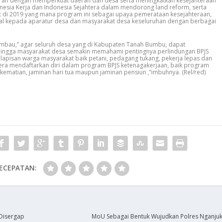
ran dengan memperkuat daerah dan desa serta meningkatkan kesejahteraan
esia Kerja dan Indonesia Sejahtera dalam mendorong land reform, serta
at di 2019 yang mana program ini sebagai upaya pemerataan kesejahteraan,
ial kepada aparatur desa dan masyarakat desa keseluruhan dengan berbagai
mbau,” agar seluruh desa yang di Kabupaten Tanah Bumbu, dapat
hingga masyarakat desa semakin memahami pentingnya perlindungan BPJS
 lapisan warga masyarakat baik petani, pedagang tukang, pekerja lepas dan
era mendaftarkan diri dalam program BPJS ketenagakerjaan, baik program
 kematian, jaminan hari tua maupun jaminan pensiun ,”imbuhnya. (Rel/red)
ECEPATAN:
Disergap
MoU Sebagai Bentuk Wujudkan Polres Nganjuk