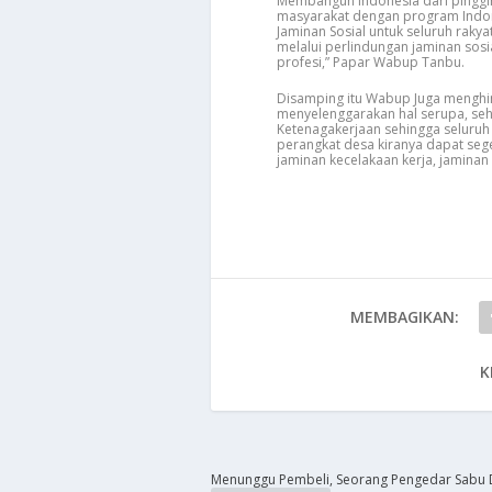
Membangun Indonesia dari pinggi
masyarakat dengan program Indon
Jaminan Sosial untuk seluruh raky
melalui perlindungan jaminan sos
profesi,” Papar Wabup Tanbu.
Disamping itu Wabup Juga menghi
menyelenggarakan hal serupa, se
Ketenagakerjaan sehingga seluruh
perangkat desa kiranya dapat seg
jaminan kecelakaan kerja, jaminan
MEMBAGIKAN:
K
Menunggu Pembeli, Seorang Pengedar Sabu 