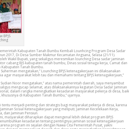
i BPJS
ching
emerintah Kabupaten Tanah Bumbu Kembali Lounhcing Program Desa Sadar
ahun 2017, Di Desa Sumber Makmur Kecamatan Angsana, Selasa (21/11).
i oleh Wakil Bupati, yang sekaligus meresmikan lounching Desa sadar jaminan
ntor cabang BJS kabupaten tanah bumbu, Dinas sosial tenaga kerja, Camat dan
ah Kabupaten Tanah Bumbu.
 Suherman mengatakan,” Lounching BPJS ketenagakerjaan ini dilaksanakan
sia agar masyarakat lebih tau dan memahami tentang BPJS ketenagakerjaan,”
 Sudian Noor mengatakan,” atas nama pemerintah daerah, saya menyambut
kaligus mengucap selamat, atas dilaksanakannya kegiatan Desa Sadar Jaminan
sional, dalam rangka meningkatkan kesadaran masyarakat pekerja di desa, baik
l, khususnya di Kabupaten Tanah Bumbu,” ujarnya.
ini tentu menjadi penting dan strategis bagi masyarakat pekerja di desa, karena
Jaminan Sosial Ketenagakerjaan yang meliputi; Jaminan Kecelekaan Kerja,
a, dan Jaminan Pensiun.
ini, masyarakat diharapkan dapat mengenal lebih dekat program BPJS
menumbuhkan kesadaran tentang pentingnya jaminan sosial ketenagakerjaan
karena program ini sejalan dengan Nawa Cita Pemerintah Pusat, yakni