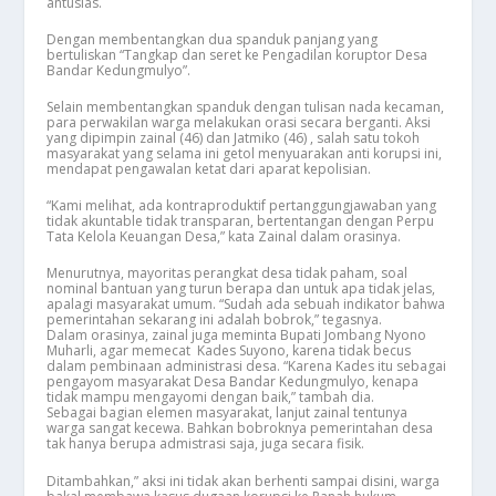
antusias.
Dengan membentangkan dua spanduk panjang yang
bertuliskan “
Tangkap dan seret ke Pengadilan koruptor Desa
Bandar Kedungmulyo”.
Selain membentangkan spanduk dengan tulisan nada kecaman,
para perwakilan warga melakukan orasi secara berganti. Aksi
yang dipimpin zainal (46) dan Jatmiko (46) , salah satu tokoh
masyarakat yang selama ini getol menyuarakan anti korupsi ini,
mendapat pengawalan ketat dari aparat kepolisian.
“Kami melihat, ada kontraproduktif pertanggungjawaban yang
tidak akuntable tidak transparan, bertentangan dengan Perpu
Tata Kelola Keuangan Desa,” kata Zainal dalam orasinya.
Menurutnya, mayoritas perangkat desa tidak paham, soal
nominal bantuan yang turun berapa dan untuk apa tidak jelas,
apalagi masyarakat umum. “Sudah ada sebuah indikator bahwa
pemerintahan sekarang ini adalah bobrok,” tegasnya.
Dalam orasinya, zainal juga meminta Bupati Jombang Nyono
Muharli, agar memecat Kades Suyono, karena tidak becus
dalam pembinaan administrasi desa. “Karena Kades itu sebagai
pengayom masyarakat Desa Bandar Kedungmulyo, kenapa
tidak mampu mengayomi dengan baik,” tambah dia.
Sebagai bagian elemen masyarakat, lanjut zainal tentunya
warga sangat kecewa. Bahkan bobroknya pemerintahan desa
tak hanya berupa admistrasi saja, juga secara fisik.
Ditambahkan,” aksi ini tidak akan berhenti sampai disini, warga