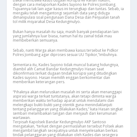
bakal membawa kasus dugaan korupsi ke Ranah hukum,
dengan cara melaporkan Kades Suyono ke Polres Jombang.
Tujuannya tak lain agar kasus ini terungkap dan tuntas. Sebab, ia
mengaku telah mengantongi sejumlah data yang diduga
dimanipulasi soal pengunaan Dana Desa dan Penjualan tanah
tol milik msyarakat Desa Kedungmulyo.
Bukan hanya masalah itu saja, masih banyak pendapatan lain
yang jumlahnya luar biasa, namun hal itu zainal tidak mau
membeberkan semuanya.
Sebab, nanti Warga akan membawa kasus tersebut ke Pidkor
Polres Jombang agar diproses sesuai UU Tipikor,”imbuhnya.
Sementara itu, Kades Suyono tidak muncul batang hidungnya,
diambil alih Camat Bandar Kedungmulyo Hasan saat
dikonfirmasi terkait dugaan tindak korupsi yang ditudingkan
Kades suyono. Hasan memilih enggan berkomentar dan
memberikan keterangan pers.
“Pihaknya akan meluruskan masalah ini serta akan menanggapi
aspirasi warga terkait tuntutanya, akan tetapi diminta warga
memberikan waktu terhadap aparat untuk mendalami dan
melengkapi bukti-bukti yang otentik guna menindaklanjuti
tentang pelanggaran yang dilakukan Kades,” kata Hasan singkat
sembari melambaikan tangan dan menjauh dari kerumunan
wartawan.
Terpisah Kapolsek Bandar Kedungmulyo AKP Santoso
mengatakan, “terkait dengan permaslahan tersebut Polsek akan
mengambil langkah secepatnya untuk menyelesaikan berkas
tindak pelanggaran yang dilakukan oleh Kades dan sesegera