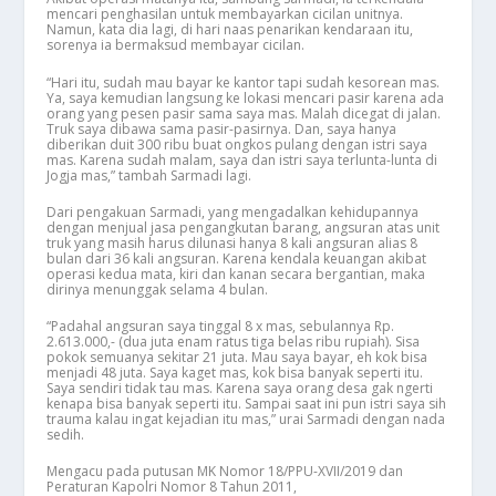
mencari penghasilan untuk membayarkan cicilan unitnya.
Namun, kata dia lagi, di hari naas penarikan kendaraan itu,
sorenya ia bermaksud membayar cicilan.
“Hari itu, sudah mau bayar ke kantor tapi sudah kesorean mas.
Ya, saya kemudian langsung ke lokasi mencari pasir karena ada
orang yang pesen pasir sama saya mas. Malah dicegat di jalan.
Truk saya dibawa sama pasir-pasirnya. Dan, saya hanya
diberikan duit 300 ribu buat ongkos pulang dengan istri saya
mas. Karena sudah malam, saya dan istri saya terlunta-lunta di
Jogja mas,” tambah Sarmadi lagi.
Dari pengakuan Sarmadi, yang mengadalkan kehidupannya
dengan menjual jasa pengangkutan barang, angsuran atas unit
truk yang masih harus dilunasi hanya 8 kali angsuran alias 8
bulan dari 36 kali angsuran. Karena kendala keuangan akibat
operasi kedua mata, kiri dan kanan secara bergantian, maka
dirinya menunggak selama 4 bulan.
“Padahal angsuran saya tinggal 8 x mas, sebulannya Rp.
2.613.000,- (dua juta enam ratus tiga belas ribu rupiah). Sisa
pokok semuanya sekitar 21 juta. Mau saya bayar, eh kok bisa
menjadi 48 juta. Saya kaget mas, kok bisa banyak seperti itu.
Saya sendiri tidak tau mas. Karena saya orang desa gak ngerti
kenapa bisa banyak seperti itu. Sampai saat ini pun istri saya sih
trauma kalau ingat kejadian itu mas,” urai Sarmadi dengan nada
sedih.
Mengacu pada putusan MK Nomor 18/PPU-XVII/2019 dan
Peraturan Kapolri Nomor 8 Tahun 2011,