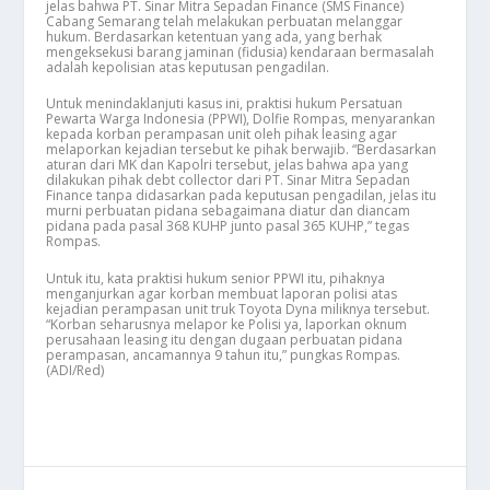
jelas bahwa PT. Sinar Mitra Sepadan Finance (SMS Finance)
Cabang Semarang telah melakukan perbuatan melanggar
hukum. Berdasarkan ketentuan yang ada, yang berhak
mengeksekusi barang jaminan (fidusia) kendaraan bermasalah
adalah kepolisian atas keputusan pengadilan.
Untuk menindaklanjuti kasus ini, praktisi hukum Persatuan
Pewarta Warga Indonesia (PPWI), Dolfie Rompas, menyarankan
kepada korban perampasan unit oleh pihak leasing agar
melaporkan kejadian tersebut ke pihak berwajib. “Berdasarkan
aturan dari MK dan Kapolri tersebut, jelas bahwa apa yang
dilakukan pihak debt collector dari PT. Sinar Mitra Sepadan
Finance tanpa didasarkan pada keputusan pengadilan, jelas itu
murni perbuatan pidana sebagaimana diatur dan diancam
pidana pada pasal 368 KUHP junto pasal 365 KUHP,” tegas
Rompas.
Untuk itu, kata praktisi hukum senior PPWI itu, pihaknya
menganjurkan agar korban membuat laporan polisi atas
kejadian perampasan unit truk Toyota Dyna miliknya tersebut.
“Korban seharusnya melapor ke Polisi ya, laporkan oknum
perusahaan leasing itu dengan dugaan perbuatan pidana
perampasan, ancamannya 9 tahun itu,” pungkas Rompas.
(ADI/Red)