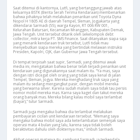
Saat ditemui di kantornya, Lutfi, yang bertanggung jawab atas
keluarnya BSTK (Berita Serah Terima Kendaraan) membenarkan
bahwa pihaknya telah melakukan penarikan unit Toyota Dyna
Nopol H 1805 AE di daerah Tempel, Sleman, Jogjakarta yang
dikendarai Sarmadi (55), warga Kayon, RT 006 RW 001,
Kelurahan Batursari, Kecamatan Mranggen, Kabupaten Demak,
Jawa Tengah. Unit tersebut ditarik oleh sekelompok debt
collector, mitra kerja PT. SMS Finance. Saat ditanyakan siapa saja
yang menarik kendaraan truk tersebut, Lutfi tidak mau
menyebutkan siapa mereka yang bertindak melawan instruksi
Presiden, Kapolri, OJK, dan Gubernur Jawa Tengah tersebut.
Di tempat terpisah saat supir, Sarmadi, yang ditemui awak
media ini, mengatakan bahwa benar telah terjadi penarikan unit
kendaraan yang digunakannya saat malam itu. “Ya mas, saya
dengan istri dicegat oleh orang yang tidak saya kenal di jalan
Tempel, Sleman, Jogya. Mereka menghadang truk saya yang
malam itu sedang mengangkut pasir, dengan mobil mereka
yang berwarna silver. Karena sudah malam saya tidak tau persis
nomor mobil mereka mas. Karna saya kaget dan takut mereka
orang banyak mas. Mereka bilang kalau mobil saya terlambat
(bayar),” tutur Sarmadi.
Sarmadi juga mengakui bahwa dia terlambat melakukan
pembayaran cicilan unit kendaraan tersebut. “Memang saya
mengakui bahwa mobil saya ada keterlambatan semenjak saya
operasi mata 4 bulan yang lalu, karena saya tidak boleh
beraktivitas dahulu oleh dokternya mas,” imbuh Sarmadi.
Akibat operasi matanya itu, sambung Sarmadi, ia terkendala