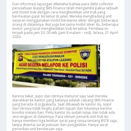
Dari informasi lapangan diketahui bahwa para debt collector
perusahaan leasing SMS Finance telah mengambil paksa sebuah
unit mobil truk dengan cara menghentikan unit truk yang
bermuatan pasir tersebut di jalan. Mereka menghadang unit
sasaran menggunakan mobil berwarna silver dengan beberapa
orang di dalamnya. Ikut juga bersama mobil silver itu, beberapa
motor yang turut menghentikan truk tersebut. Peristiwa ini
terjadi pada jam 20: 00 wib (jam 8 malam – red), Selasa, 21 April
2020.
Karena takut, supir dan istrinya menurut saja saat mereka
diarahkan ke kantor yang katanya adalah cabang SMS Finance
yang berada di Jogyakarta. Saat dibawah ke kantor itu, sopir
dan istrinya tidak begitu paham tujuan dan lokasinya karena
kondisi malam hari. Pintu kantor itu sudah tutup dan tidak ada
seorangpun di dalamnya. Para oknum penarik unit truk itu
hanya memberi tiga lembar surat yang isinya tentang BSTK saja,
tanpa disertai surat putusan dari pengadilan. Hanya surat
penarikan unit kendaraan saja.