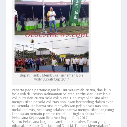
Bupati Tanbu Membuka Turnamen Bola
Volly Bupati Cup 2017
Peserta pada pertandingan kali ini berjumlah 28 tim, dari klub
bola voli di Provinsi Kalimantan Selatan, terdiri dari 8 tim bola
voli putri dan 20 tim bola voli putra. Dan InsyaAllah kita akan
menyaksikan pebola voli Nasional akan bertanding dalam even
ini. semula kita hanya bisa menyaksikan pebola voli nasional
melalui televisi, sekarang adalah saatnya menyaksikan langsung
kehebatan pemain-pemain tersebut. Ungkap Ketua Panitia
Pelaksana Kejuaraan Bola Voli Bupati Cup 2017.
Selaku Pelaksana kegiatan sambutan Kapolres Tanbu yang
dibacakan Kabag Ops Kompol Dolli M. Tanjung Mengatakan,”