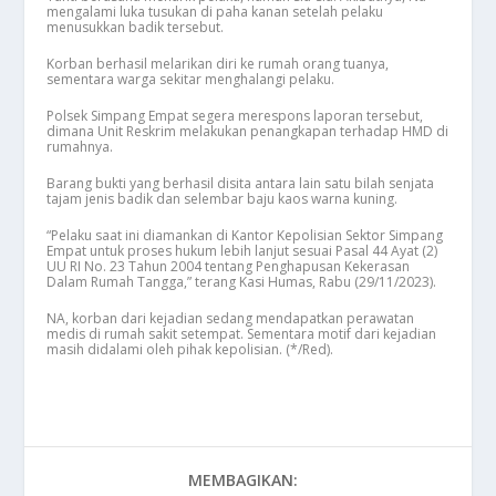
mengalami luka tusukan di paha kanan setelah pelaku
menusukkan badik tersebut.
Korban berhasil melarikan diri ke rumah orang tuanya,
sementara warga sekitar menghalangi pelaku.
Polsek Simpang Empat segera merespons laporan tersebut,
dimana Unit Reskrim melakukan penangkapan terhadap HMD di
rumahnya.
Barang bukti yang berhasil disita antara lain satu bilah senjata
tajam jenis badik dan selembar baju kaos warna kuning.
“Pelaku saat ini diamankan di Kantor Kepolisian Sektor Simpang
Empat untuk proses hukum lebih lanjut sesuai Pasal 44 Ayat (2)
UU RI No. 23 Tahun 2004 tentang Penghapusan Kekerasan
Dalam Rumah Tangga,” terang Kasi Humas, Rabu (29/11/2023).
NA, korban dari kejadian sedang mendapatkan perawatan
medis di rumah sakit setempat. Sementara motif dari kejadian
masih didalami oleh pihak kepolisian. (*/Red).
MEMBAGIKAN: