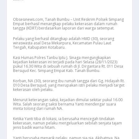
Obsesinews.com, Tanah Bumbu – Unit Reskrim Polsek Simpang
Empat berhasil menangkap pelaku kekerasan dalam rumah
tangga (KDRT) berdasarkan laporan dari warga setempat.
Pelaku yang berhasil ditangkap adalah HMD (30), seorang
wiraswasta asal Desa Mekarpura, Kecamatan Pulau Laut
Tengah, Kabupaten Kotabaru.
Kasi Humas Polres Tanbu Iptu J. Sinaga mengungkapkan
kejadian kekerasan ini terjadi pada hari Selasa (28/11/2023)
pukul 16.30 Wita di sebuah rumah di Jl. Dirgantara Rt. 011 Desa
Bersujud Kec. Simpang Empat Kab. Tanah Bumbu.
Korban, NA (30), seorang ibu rumah tangga dari Gg. Hidayah Rt.
010 Desa Bersujud, yang merupakan istri pelaku menjadi target
kekerasan oleh pelaku.
Menurut keterangan saksi, kejadian dimulai sekitar pukul 16.00
Wita. Salah seorang saksi bernama Yanti mendengar suara
minta tolong dari rumah NA.
Ketika Yanti tiba di lokasi, ia berusaha mencegah tindakan
kekerasan, namun pelaku mengeluarkan sebilah senjata tajam
jenis badik warna hitam.
Yanti berusaha menarik pelaku, namun sia-sia. Akibatnya, Na