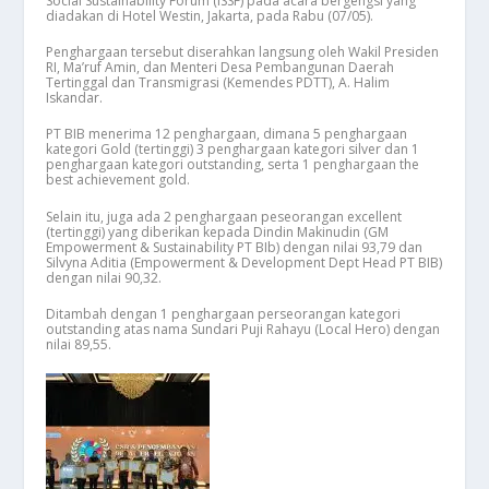
Social Sustainability Forum (ISSF) pada acara bergengsi yang
diadakan di Hotel Westin, Jakarta, pada Rabu (07/05).
Penghargaan tersebut diserahkan langsung oleh Wakil Presiden
RI, Ma’ruf Amin, dan Menteri Desa Pembangunan Daerah
Tertinggal dan Transmigrasi (Kemendes PDTT), A. Halim
Iskandar.
PT BIB menerima 12 penghargaan, dimana 5 penghargaan
kategori Gold (tertinggi) 3 penghargaan kategori silver dan 1
penghargaan kategori outstanding, serta 1 penghargaan the
best achievement gold.
Selain itu, juga ada 2 penghargaan peseorangan excellent
(tertinggi) yang diberikan kepada Dindin Makinudin (GM
Empowerment & Sustainability PT BIb) dengan nilai 93,79 dan
Silvyna Aditia (Empowerment & Development Dept Head PT BIB)
dengan nilai 90,32.
Ditambah dengan 1 penghargaan perseorangan kategori
outstanding atas nama Sundari Puji Rahayu (Local Hero) dengan
nilai 89,55.