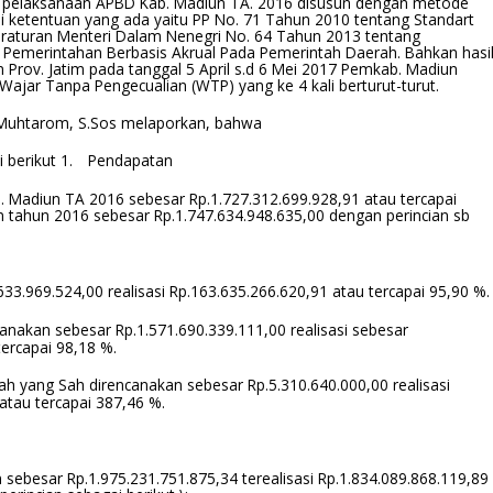
pelaksanaan APBD Kab. Madiun TA. 2016 disusun dengan metode
ai ketentuan yang ada yaitu PP No. 71 Tahun 2010 tentang Standart
raturan Menteri Dalam Nenegri No. 64 Tahun 2013 tentang
 Pemerintahan Berbasis Akrual Pada Pemerintah Daerah. Bahkan hasi
 Prov. Jatim pada tanggal 5 April s.d 6 Mei 2017 Pemkab. Madiun
ajar Tanpa Pengecualian (WTP) yang ke 4 kali berturut-turut.
 Muhtarom, S.Sos melaporkan, bahwa
i berikut
1.
Pendapatan
 Madiun TA 2016 sebesar Rp.1.727.312.699.928,91 atau tercapai
n tahun 2016 sebesar Rp.1.747.634.948.635,00 dengan perincian sb
33.969.524,00 realisasi Rp.163.635.266.620,91 atau tercapai 95,90 %.
anakan sebesar Rp.1.571.690.339.111,00 realisasi sebesar
tercapai 98,18 %.
ah yang Sah direncanakan sebesar Rp.5.310.640.000,00 realisasi
atau tercapai 387,46 %.
 sebesar Rp.1.975.231.751.875,34 terealisasi Rp.1.834.089.868.119,89