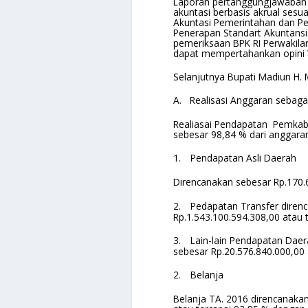
Laporan pertanggungjawaban 
akuntasi berbasis akrual sesu
Akuntasi Pemerintahan dan Pe
Penerapan Standart Akuntansi
pemeriksaan BPK RI Perwakilan
dapat mempertahankan opini W
Selanjutnya Bupati Madiun H.
A.
Realisasi Anggaran sebaga
Realiasai Pendapatan Pemkab.
sebesar 98,84 % dari anggara
1.
Pendapatan Asli Daerah
Direncanakan sebesar Rp.170.6
2.
Pedapatan Transfer direnc
Rp.1.543.100.594.308,00 atau 
3.
Lain-lain Pendapatan Daer
sebesar Rp.20.576.840.000,00 
2.
Belanja
Belanja TA. 2016 direncanakan