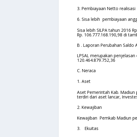
3.
Pembiayaan Netto realisasi 
6.
Sisa lebih pembiayaan angg
Sisa lebih SILPA tahun 2016 Rp
Rp. 106.777.168.190,98 di tam
B . Laporan Perubahan Saldo 
LPSAL merupakan penjelasan da
120.464.879.752,36
C.
Neraca
1.
Aset
Aset Pemerintah Kab. Madiun 
terdiri dari aset lancar, Inve
2.
Kewajiban
Kewajiban Pemkab Madiun per
3.
Ekuitas