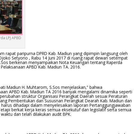
rda LPJ APBD
 rapat paripurna DPRD Kab. Madiun yang dipimpin langsung oleh
Djoko Setyono , Rabu 14 Juni 2017 di ruang rapat dewan setempat
S.Sos berkenan menyampaikan Nota Keuangan tentang Raperda
Pelaksanaan APBD Kab. Madiun TA. 2016.
ti Madiun H. Muhtarom, S.Sos menjelaskan,” bahwa
aan APBD Kab. Madiun TA 2016 banyak mengalami dinamika seperti
 perubahan struktur Organisasi Perangkat Daerah sesuai Peraturan
tang Pembentukan dan Sususnan Perangkat Dearah Kab. Madiun dan
g harus dihadapi dalam menyelesaikan laporan Pertanggungjawaban
tapi berkat kerja keras semua eksekutuf dan legislatif serta semua
 waktu dan telah dilakukan audit BPK.