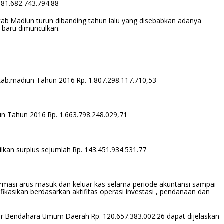
581.682.743.794.88
ab Madiun turun dibanding tahun lalu yang disebabkan adanya
 baru dimunculkan.
ab.madiun Tahun 2016 Rp. 1.807.298.117.710,53
n Tahun 2016 Rp. 1.663.798.248.029,71
lkan surplus sejumlah Rp. 143.451.934.531.77
rmasi arus masuk dan keluar kas selama periode akuntansi sampai
fikasikan berdasarkan aktifitas operasi investasi , pendanaan dan
hir Bendahara Umum Daerah Rp. 120.657.383.002.26 dapat dijelaskan