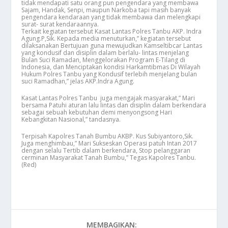
tidak mendapati satu orang pun pengendara yang membawa
Sajam, Handak, Senpi, maupun Narkoba tapi masih banyak
pengendara kendaraan yang tidak membawa dan melengkapi
surat- surat kendaraannya.
Terkait kegiatan tersebut Kasat Lantas Polres Tanbu AKP. Indra
Agung.P,Sik. Kepada media menuturkan,” kegiatan tersebut
dilaksanakan Bertujuan guna mewujudkan Kamseltibcar Lantas
yang kondusif dan disiplin dalam berlalu- lintas menjelang
Bulan Suci Ramadan, Menggelorakan Program E-Tilang di
Indonesia, dan Menciptakan kondisi Harkamtibmas Di Wilayah
Hukum Polres Tanbu yang Kondusif terlebih menjelang bulan
suci Ramadhan,” jelas AKP.Indra Agung.
Kasat Lantas Polres Tanbu juga mengajak masyarakat,” Mari
bersama Patuhi aturan lalu lintas dan disiplin dalam berkendara
sebagai sebuah kebutuhan demi menyongsong Hari
Kebangkitan Nasional,” tandasnya.
Terpisah Kapolres Tanah Bumbu AKBP. Kus Subiyantoro,Sik.
Juga menghimbau,” Mari Sukseskan Operasi patuh Intan 2017
dengan selalu Tertib dalam berkendara, Stop pelanggaran
cerminan Masyarakat Tanah Bumbu,” Tegas Kapolres Tanbu.
(Red)
MEMBAGIKAN: