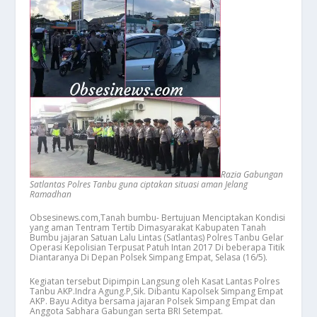
Razia Gabungan
Satlantas Polres Tanbu guna ciptakan situasi aman Jelang
Ramadhan
Obsesinews.com,Tanah bumbu- Bertujuan Menciptakan Kondisi
yang aman Tentram Tertib Dimasyarakat Kabupaten Tanah
Bumbu jajaran Satuan Lalu Lintas (Satlantas) Polres Tanbu Gelar
Operasi Kepolisian Terpusat Patuh Intan 2017 Di beberapa Titik
Diantaranya Di Depan Polsek Simpang Empat, Selasa (16/5).
Kegiatan tersebut Dipimpin Langsung oleh Kasat Lantas Polres
Tanbu AKP.Indra Agung.P,Sik. Dibantu Kapolsek Simpang Empat
AKP. Bayu Aditya bersama jajaran Polsek Simpang Empat dan
Anggota Sabhara Gabungan serta BRI Setempat.