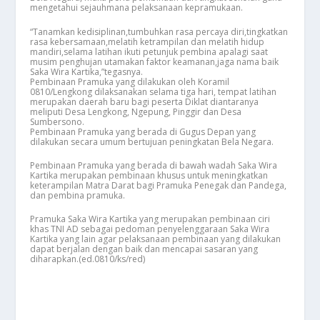
mengetahui sejauhmana pelaksanaan kepramukaan.
“Tanamkan kedisiplinan,tumbuhkan rasa percaya diri,tingkatkan
rasa kebersamaan,melatih ketrampilan dan melatih hidup
mandiri,selama latihan ikuti petunjuk pembina apalagi saat
musim penghujan utamakan faktor keamanan,jaga nama baik
Saka Wira Kartika,”tegasnya.
Pembinaan Pramuka yang dilakukan oleh Koramil
0810/Lengkong dilaksanakan selama tiga hari, tempat latihan
merupakan daerah baru bagi peserta Diklat diantaranya
meliputi Desa Lengkong, Ngepung, Pinggir dan Desa
Sumbersono.
Pembinaan Pramuka yang berada di Gugus Depan yang
dilakukan secara umum bertujuan peningkatan Bela Negara.
Pembinaan Pramuka yang berada di bawah wadah Saka Wira
Kartika merupakan pembinaan khusus untuk meningkatkan
keterampilan Matra Darat bagi Pramuka Penegak dan Pandega,
dan pembina pramuka.
Pramuka Saka Wira Kartika yang merupakan pembinaan ciri
khas TNI AD sebagai pedoman penyelenggaraan Saka Wira
Kartika yang lain agar pelaksanaan pembinaan yang dilakukan
dapat berjalan dengan baik dan mencapai sasaran yang
diharapkan.(ed.0810/ks/red)