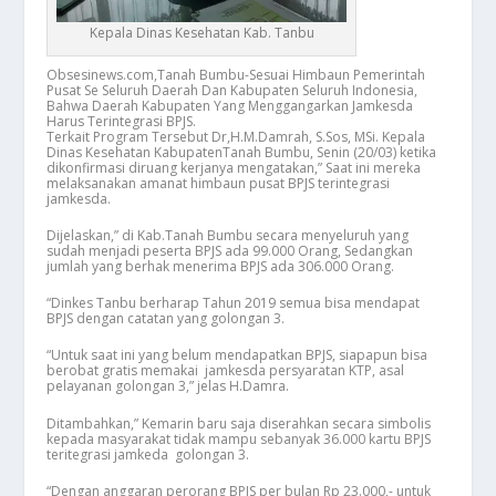
Kepala Dinas Kesehatan Kab. Tanbu
Obsesinews.com,Tanah Bumbu-Sesuai Himbaun Pemerintah
Pusat Se Seluruh Daerah Dan Kabupaten Seluruh Indonesia,
Bahwa Daerah Kabupaten Yang Menggangarkan Jamkesda
Harus Terintegrasi BPJS.
Terkait Program Tersebut Dr,H.M.Damrah, S.Sos, MSi. Kepala
Dinas Kesehatan KabupatenTanah Bumbu, Senin (20/03) ketika
dikonfirmasi diruang kerjanya mengatakan,” Saat ini mereka
melaksanakan amanat himbaun pusat BPJS terintegrasi
jamkesda.
Dijelaskan,” di Kab.Tanah Bumbu secara menyeluruh yang
sudah menjadi peserta BPJS ada 99.000 Orang, Sedangkan
jumlah yang berhak menerima BPJS ada 306.000 Orang.
“Dinkes Tanbu berharap Tahun 2019 semua bisa mendapat
BPJS dengan catatan yang golongan 3.
“Untuk saat ini yang belum mendapatkan BPJS, siapapun bisa
berobat gratis memakai jamkesda persyaratan KTP, asal
pelayanan golongan 3,” jelas H.Damra.
Ditambahkan,” Kemarin baru saja diserahkan secara simbolis
kepada masyarakat tidak mampu sebanyak 36.000 kartu BPJS
teritegrasi jamkeda golongan 3.
“Dengan anggaran perorang BPJS per bulan Rp 23.000,- untuk