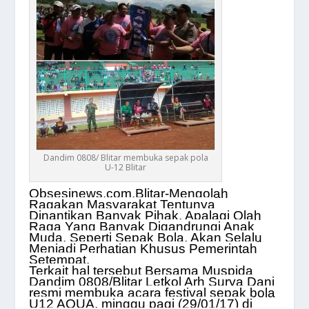
Dandim 0808/ Blitar membuka sepak pola
U-12 Blitar
Obsesinews.com,Blitar-Mengolah
Ragakan Masyarakat Tentunya
Dinantikan Banyak Pihak, Apalagi Olah
Raga Yang Banyak Digandrungi Anak
Muda, Seperti Sepak Bola, Akan Selalu
Menjadi Perhatian Khusus Pemerintah
Setempat.
Terkait hal tersebut Bersama Muspida
Dandim 0808/Blitar Letkol Arh Surya Dani
resmi membuka acara festival sepak bola
U12 AQUA, minggu pagi (29/01/17) di