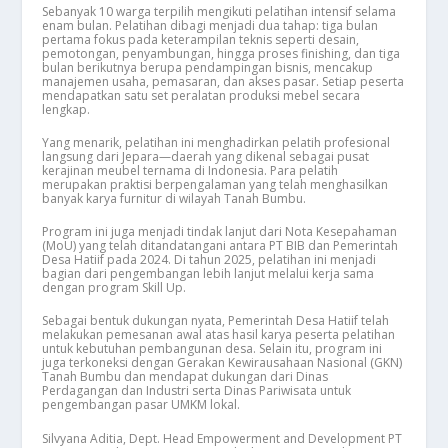
Sebanyak 10 warga terpilih mengikuti pelatihan intensif selama
enam bulan. Pelatihan dibagi menjadi dua tahap: tiga bulan
pertama fokus pada keterampilan teknis seperti desain,
pemotongan, penyambungan, hingga proses finishing, dan tiga
bulan berikutnya berupa pendampingan bisnis, mencakup
manajemen usaha, pemasaran, dan akses pasar. Setiap peserta
mendapatkan satu set peralatan produksi mebel secara
lengkap.
Yang menarik, pelatihan ini menghadirkan pelatih profesional
langsung dari Jepara—daerah yang dikenal sebagai pusat
kerajinan meubel ternama di Indonesia. Para pelatih
merupakan praktisi berpengalaman yang telah menghasilkan
banyak karya furnitur di wilayah Tanah Bumbu.
Program ini juga menjadi tindak lanjut dari Nota Kesepahaman
(MoU) yang telah ditandatangani antara PT BIB dan Pemerintah
Desa Hatiif pada 2024. Di tahun 2025, pelatihan ini menjadi
bagian dari pengembangan lebih lanjut melalui kerja sama
dengan program Skill Up.
Sebagai bentuk dukungan nyata, Pemerintah Desa Hatiif telah
melakukan pemesanan awal atas hasil karya peserta pelatihan
untuk kebutuhan pembangunan desa. Selain itu, program ini
juga terkoneksi dengan Gerakan Kewirausahaan Nasional (GKN)
Tanah Bumbu dan mendapat dukungan dari Dinas
Perdagangan dan Industri serta Dinas Pariwisata untuk
pengembangan pasar UMKM lokal.
Silvyana Aditia, Dept. Head Empowerment and Development PT