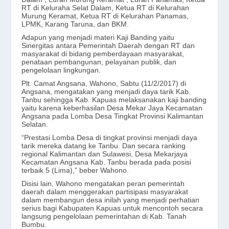
RT di Keluraha Selat Dalam, Ketua RT di Kelurahan
Murung Keramat, Ketua RT di Kelurahan Panamas,
LPMK, Karang Taruna, dan BKM.
Adapun yang menjadi materi Kaji Banding yaitu
Sinergitas antara Pemerintah Daerah dengan RT dan
masyarakat di bidang pemberdayaan masyarakat,
penataan pembangunan, pelayanan publik, dan
pengelolaan lingkungan.
Plt. Camat Angsana, Wahono, Sabtu (11/2/2017) di
Angsana, mengatakan yang menjadi daya tarik Kab.
Tanbu sehingga Kab. Kapuas melaksanakan kaji banding
yaitu karena keberhasilan Desa Mekar Jaya Kecamatan
Angsana pada Lomba Desa Tingkat Provinsi Kalimantan
Selatan.
“Prestasi Lomba Desa di tingkat provinsi menjadi daya
tarik mereka datang ke Tanbu. Dan secara ranking
regional Kalimantan dan Sulawesi, Desa Mekarjaya
Kecamatan Angsana Kab. Tanbu berada pada posisi
terbaik 5 (Lima),” beber Wahono.
Disisi lain, Wahono mengatakan peran pemerintah
daerah dalam menggerakan partisipasi masyarakat
dalam membangun desa inilah yang menjadi perhatian
serius bagi Kabupaten Kapuas untuk mencontoh secara
langsung pengelolaan pemerintahan di Kab. Tanah
Bumbu.