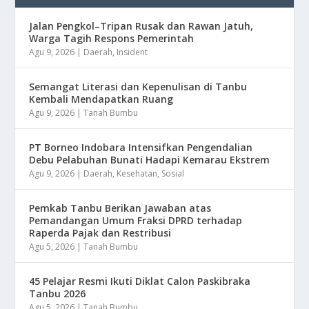
Jalan Pengkol–Tripan Rusak dan Rawan Jatuh,
Warga Tagih Respons Pemerintah
Agu 9, 2026
|
Daerah
,
Insident
Semangat Literasi dan Kepenulisan di Tanbu
Kembali Mendapatkan Ruang
Agu 9, 2026
|
Tanah Bumbu
​PT Borneo Indobara Intensifkan Pengendalian
Debu Pelabuhan Bunati Hadapi Kemarau Ekstrem
Agu 9, 2026
|
Daerah
,
Kesehatan
,
Sosial
Pemkab Tanbu Berikan Jawaban atas
Pemandangan Umum Fraksi DPRD terhadap
Raperda Pajak dan Restribusi
Agu 5, 2026
|
Tanah Bumbu
45 Pelajar Resmi Ikuti Diklat Calon Paskibraka
Tanbu 2026
Agu 5, 2026
|
Tanah Bumbu