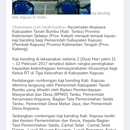
Kaji Banding
Kab. Kapuas Di Tanbu
Obsesinews.com,Tanah bumbu
– Kecamatan Angsana
Kabupaten Tanah Bumbu (Kab. Tanbu) Provinsi
Kalimantan Selatan (Prov. Kalsel) menjadi tempat tujuan
kaji banding bagi Pemerintah Kabupaten Kapuas
(Pemkab Kapuas) Provinsi Kalimantan Tengah (Prov.
Kalteng).
Kaji banding di laksanakan selama 2 (Dua) Hari yakni 11
– 12 Pebruari 2017 tersebut dalam rangka peningkatan
kapasitas kelembagaan kemasyarakatan khususnya bagi
Ketua RT di Tiga Kelurahan di Kabupaten Kapuas.
Kedatangan rombongan kaji banding Kab. Kapuas
diterima langsung oleh Pemerintah Kabupaten Tanah
Bumbu yang dihadiri oleh Badan Pemberdayaan
Masyarakat dan Desa (BPMD) Tanbu, Pemerintah
Kecamatan Angsana, Bagian Tata Pemerintahan Setda
Tanbu, Pemerintah Desa Mekar Jaya, dan Pemerintah
Desa Angsana.
Sedangkan rombongan kaji banding Kab. Kapuas terdiri
dari Asisten Pemerintahan dan Kesra, Kepala Bagian
Tata Pemerintahan Setda, Camat Selat , Camat Selat
Dalam , Lurah Murung Keramat , Lurah Panamas, Ketua