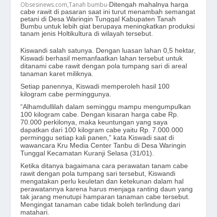
Obsesinews.com,Tanah bumbu-
Ditengah mahalnya harga
cabe rawit di pasaran saat ini turut menambah semangat
petani di Desa Waringin Tunggal Kabupaten Tanah
Bumbu untuk lebih giat berupaya meningkatkan produksi
tanam jenis Holtikultura di wilayah tersebut.
Kiswandi salah satunya. Dengan luasan lahan 0,5 hektar,
Kiswadi berhasil memanfaatkan lahan tersebut untuk
ditanami cabe rawit dengan pola tumpang sari di areal
tanaman karet miliknya.
Setiap panennya, Kiswadi memperoleh hasil 100
kilogram cabe perminggunya.
“Alhamdullilah dalam seminggu mampu mengumpulkan
100 kilogram cabe. Dengan kisaran harga cabe Rp.
70.000 perkilonya, maka keuntungan yang saya
dapatkan dari 100 kilogram cabe yaitu Rp. 7.000.000
perminggu setiap kali panen,” kata Kiswadi saat di
wawancara Kru Media Center Tanbu di Desa Waringin
Tunggal Kecamatan Kuranji Selasa (31/01).
Ketika ditanya bagaimana cara perawatan tanam cabe
rawit dengan pola tumpang sari tersebut, Kiswandi
mengatakan perlu keuletan dan ketekunan dalam hal
perawatannya karena harus menjaga ranting daun yang
tak jarang menutupi hamparan tanaman cabe tersebut.
Mengingat tanaman cabe tidak boleh terlindung dari
matahari.