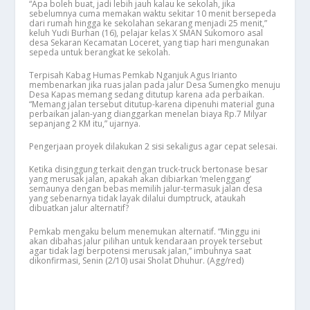
“Apa boleh buat, jadi lebih jauh kalau ke sekolah, jika
sebelumnya cuma memakan waktu sekitar 10 menit bersepeda
dari rumah hingga ke sekolahan sekarang menjadi 25 menit,”
keluh Yudi Burhan (16), pelajar kelas X SMAN Sukomoro asal
desa Sekaran Kecamatan Loceret, yang tiap hari mengunakan
sepeda untuk berangkat ke sekolah.
Terpisah Kabag Humas Pemkab Nganjuk Agus Irianto
membenarkan jika ruas jalan pada jalur Desa Sumengko menuju
Desa Kapas memang sedang ditutup karena ada perbaikan.
“Memang jalan tersebut ditutup-karena dipenuhi material guna
perbaikan jalan-yang dianggarkan menelan biaya Rp.7 Milyar
sepanjang 2 KM itu,” ujarnya.
Pengerjaan proyek dilakukan 2 sisi sekaligus agar cepat selesai.
Ketika disinggung terkait dengan truck-truck bertonase besar
yang merusak jalan, apakah akan dibiarkan ‘melenggang’
semaunya dengan bebas memilih jalur-termasuk jalan desa
yang sebenarnya tidak layak dilalui dumptruck, ataukah
dibuatkan jalur alternatif?
Pemkab mengaku belum menemukan alternatif. “Minggu ini
akan dibahas jalur pilihan untuk kendaraan proyek tersebut
agar tidak lagi berpotensi merusak jalan,” imbuhnya saat
dikonfirmasi, Senin (2/10) usai Sholat Dhuhur. (Agg/red)