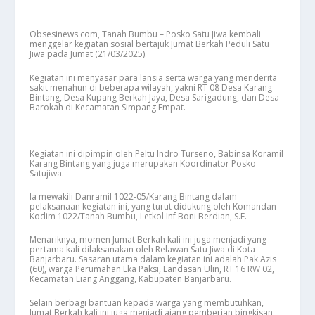
Obsesinews.com, Tanah Bumbu – Posko Satu Jiwa kembali
menggelar kegiatan sosial bertajuk Jumat Berkah Peduli Satu
Jiwa pada Jumat (21/03/2025).
Kegiatan ini menyasar para lansia serta warga yang menderita
sakit menahun di beberapa wilayah, yakni RT 08 Desa Karang
Bintang, Desa Kupang Berkah Jaya, Desa Sarigadung, dan Desa
Barokah di Kecamatan Simpang Empat.
Kegiatan ini dipimpin oleh Peltu Indro Turseno, Babinsa Koramil
Karang Bintang yang juga merupakan Koordinator Posko
Satujiwa.
Ia mewakili Danramil 1022-05/Karang Bintang dalam
pelaksanaan kegiatan ini, yang turut didukung oleh Komandan
Kodim 1022/Tanah Bumbu, Letkol Inf Boni Berdian, S.E.
Menariknya, momen Jumat Berkah kali ini juga menjadi yang
pertama kali dilaksanakan oleh Relawan Satu Jiwa di Kota
Banjarbaru. Sasaran utama dalam kegiatan ini adalah Pak Azis
(60), warga Perumahan Eka Paksi, Landasan Ulin, RT 16 RW 02,
Kecamatan Liang Anggang, Kabupaten Banjarbaru.
Selain berbagi bantuan kepada warga yang membutuhkan,
Jumat Berkah kali ini juga menjadi ajang pemberian bingkisan