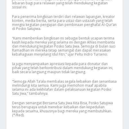
lebaran bagi para relawan yang telah mendukung kegiatan
sosial ini.
Para penerima bingkisan terdiri dari relawan lapangan, kreator
konten, media berita, serta para ustaz dan ustazah yang telah
mengisi kegiatan pengajian dan pembinaan penghafal Al-Qur’an
di Posko Satujiwa.
“Kami memberikan bingkisan ini sebagai bentuk ucapan terima
kasih kepada mereka yang selama ini dengan ikhlas membantu
dan mendukung kegiatan Posko Satu Jiwa. Semoga di bulan suci
Ramadhan ini mereka tetap semangat dan dapat merasakan
kebahagiaan menjelang Idul Fitri,” ujar Peltu Indro Turseno.
Ia juga menyampaikan apresiasi kepada para donatur dan
pihak yang telah berkontribusi dalam mendukung kegiatan ini,
baik secara langsung maupun tidak langsung.
“Semoga Allah Ta’ala membalas segala kebaikan dan senantiasa
melindungi kita semua. Kami juga memohon maaf apabila
selama ini ada kekhilafan dalam pelaksanaan kegiatan Posko
Satu Jiwa,” tambahnya.
Dengan semangat Bersama Satu Jiwa Kita Bisa, Posko Satujiwa
terus berupaya untuk menebar kebaikan dan kepedulian
kepada sesama, khususnya bagi mereka yang membutuhkan.
(*/Red).