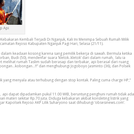
ap Api
Kebakaran Kembali Terjadi Di Nganjuk, Kali Ini Menimpa Sebuah Rumah Milik
camatan Rejoso Kabupaten Nganjuk Pagi Hari, Selasa (21/11).
h dalam keadaan kosong karena sang pemilik bekerja di sawah. Bermula ketika
rban, Budi (50), mendenfar suara ‘kletok..kletok’ dari dalam rumah, lalu ia
t melihat rumah Taslim sudah berasap dan terbakar, api berasal dari ruang
kobongan…kobongan…!!” dan menghubungi Jogoboyo Jasminto (36), dan Polsek
trik yang menyala atau terhubung dengan stop kontak. Paling cuma charge HP,”
, api dapat dipadamkan pukul 11.00 WIB, beruntung penghuni rumah tidak ada
an materi sekitar Rp.70 juta. Diduga kebakaran akibat konsleting listrik yang
ar Kapolsek Rejoso AKP Lilik Suharyono saat dihubungi ‘obsesinews.com’.