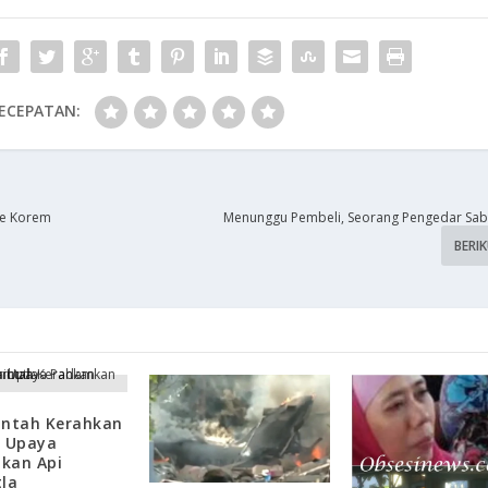
ECEPATAN:
Ke Korem
Menunggu Pembeli, Seorang Pengedar Sab
BERI
intah Kerahkan
a Upaya
kan Api
la