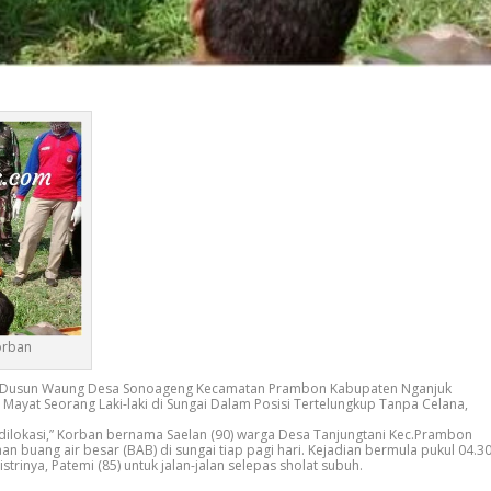
orban
 Dusun Waung Desa Sonoageng Kecamatan Prambon Kabupaten Nganjuk
ayat Seorang Laki-laki di Sungai Dalam Posisi Tertelungkup Tanpa Celana,
dilokasi,” Korban bernama Saelan (90) warga Desa Tanjungtani Kec.Prambon
n buang air besar (BAB) di sungai tiap pagi hari. Kejadian bermula pukul 04.3
trinya, Patemi (85) untuk jalan-jalan selepas sholat subuh.