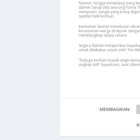
Namun, hingga menjelang siang k
Slamet Sanaji (60) seorang Purna
menyusuri sungai yang biasa dig
sandal milik korban.
kemudian Slamet menelusuri alir
kerumunan warga di tepian sungai,
menelungkup tanpa celana.
Segera Slamet melaporkan kejadi
untuk dilakukan visum oleh Tim I
“Diduga korban masuk angin kemud
ungkap AKP Suyantono, saat ditem
MEMBAGIKAN:
K