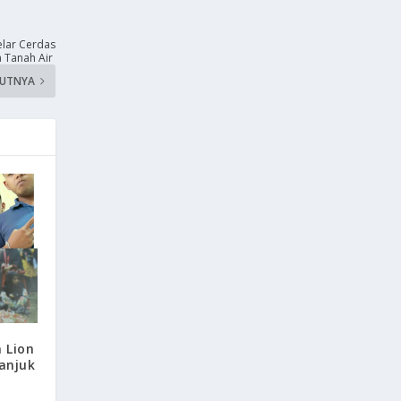
elar Cerdas
 Tanah Air
KUTNYA
 Lion
ganjuk