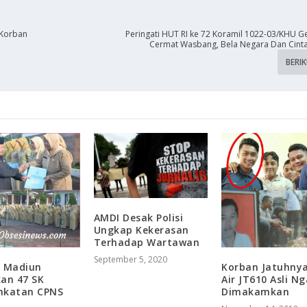
 Korban
Peringati HUT RI ke 72 Koramil 1022-03/KHU G
Cermat Wasbang, Bela Negara Dan Cinta
BERI
AMDI Desak Polisi
Ungkap Kekerasan
Terhadap Wartawan
September 5, 2020
i Madiun
​Korban Jatuhnya
an 47 SK
Air JT610 Asli N
nkatan CPNS
Dimakamkan