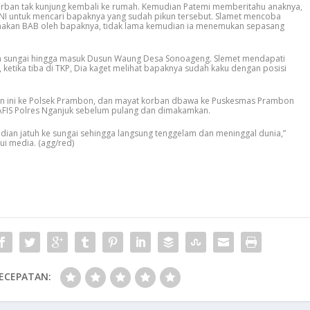
orban tak kunjung kembali ke rumah. Kemudian Patemi memberitahu anaknya,
 TNI untuk mencari bapaknya yang sudah pikun tersebut. Slamet mencoba
unakan BAB oleh bapaknya, tidak lama kemudian ia menemukan sepasang
an sungai hingga masuk Dusun Waung Desa Sonoageng. Slemet mendapati
 ketika tiba di TKP, Dia kaget melihat bapaknya sudah kaku dengan posisi
an ini ke Polsek Prambon, dan mayat korban dbawa ke Puskesmas Prambon
NAFIS Polres Nganjuk sebelum pulang dan dimakamkan.
ian jatuh ke sungai sehingga langsung tenggelam dan meninggal dunia,”
ui media. (agg/red)
ECEPATAN: