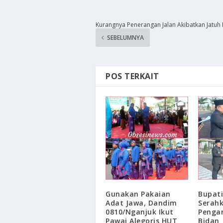
Kurangnya Penerangan Jalan Akibatkan Jatuh
SEBELUMNYA
POS TERKAIT
​Gunakan Pakaian
Bupat
Adat Jawa, Dandim
Serahk
0810/Nganjuk Ikut
Penga
Pawai Alegoris HUT
Bidan