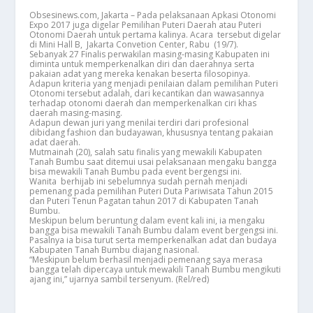
Obsesinews.com, Jakarta – Pada pelaksanaan Apkasi Otonomi
Expo 2017 juga digelar Pemilihan Puteri Daerah atau Puteri
Otonomi Daerah untuk pertama kalinya. Acara tersebut digelar
di Mini Hall B, Jakarta Convetion Center, Rabu (19/7).
Sebanyak 27 Finalis perwakilan masing-masing Kabupaten ini
diminta untuk memperkenalkan diri dan daerahnya serta
pakaian adat yang mereka kenakan beserta filosopinya.
Adapun kriteria yang menjadi penilaian dalam pemilihan Puteri
Otonomi tersebut adalah, dari kecantikan dan wawasannya
terhadap otonomi daerah dan memperkenalkan ciri khas
daerah masing-masing.
Adapun dewan juri yang menilai terdiri dari profesional
dibidang fashion dan budayawan, khususnya tentang pakaian
adat daerah.
Mutmainah (20), salah satu finalis yang mewakili Kabupaten
Tanah Bumbu saat ditemui usai pelaksanaan mengaku bangga
bisa mewakili Tanah Bumbu pada event bergengsi ini.
Wanita berhijab ini sebelumnya sudah pernah menjadi
pemenang pada pemilihan Puteri Duta Pariwisata Tahun 2015
dan Puteri Tenun Pagatan tahun 2017 di Kabupaten Tanah
Bumbu.
Meskipun belum beruntung dalam event kali ini, ia mengaku
bangga bisa mewakili Tanah Bumbu dalam event bergengsi ini.
Pasalnya ia bisa turut serta memperkenalkan adat dan budaya
Kabupaten Tanah Bumbu diajang nasional.
“Meskipun belum berhasil menjadi pemenang saya merasa
bangga telah dipercaya untuk mewakili Tanah Bumbu mengikuti
ajang ini,” ujarnya sambil tersenyum. (Rel/red)