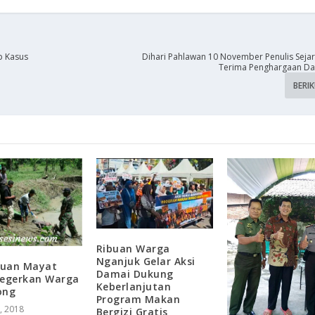
p Kasus
Dihari Pahlawan 10 November Penulis Seja
Terima Penghargaan Dar
BERI
Ribuan Warga
Nganjuk Gelar Aksi
uan Mayat
Damai Dukung
Gegerkan Warga
Keberlanjutan
ong
Program Makan
, 2018
Bergizi Gratis