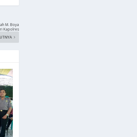
rah M. Boya
i Kapolres
KUTNYA