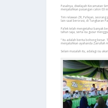
Pasalnya, diwilayah Kecamatan Si
menjatuhkan pasangan calon 03 in
Tim relawan ZR, Pa’lejan, seorang
lain saat berorasi, di Tungkaran P
Pa’lek telah mengetahui banyak ber
tahun saja, serta isu gusur mengg
” Itu adalah berita bohong besar. 
menjatuhkan ayahanda Zairullah Az
Selain masalah itu, adalagi isu ak