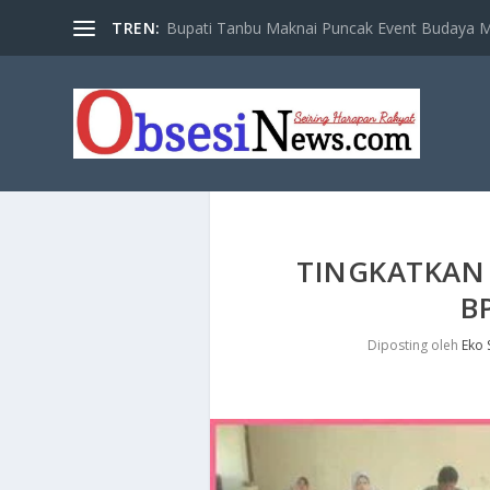
TREN:
Bupati Tanbu Maknai Puncak Event Budaya Ma
TINGKATKAN 
B
Diposting oleh
Eko 