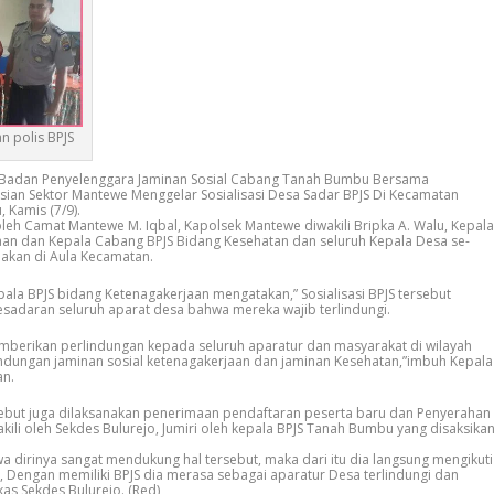
n polis BPJS
Badan Penyelenggara Jaminan Sosial Cabang Tanah Bumbu Bersama
ian Sektor Mantewe Menggelar Sosialisasi Desa Sadar BPJS Di Kecamatan
Kamis (7/9).
oleh Camat Mantewe M. Iqbal, Kapolsek Mantewe diwakili Bripka A. Walu, Kepala
an dan Kepala Cabang BPJS Bidang Kesehatan dan seluruh Kepala Desa se-
akan di Aula Kecamatan.
pala BPJS bidang Ketenagakerjaan mengatakan,” Sosialisasi BPJS tersebut
sadaran seluruh aparat desa bahwa mereka wajib terlindungi.
mberikan perlindungan kepada seluruh aparatur dan masyarakat di wilayah
dungan jaminan sosial ketenagakerjaan dan jaminan Kesehatan,”imbuh Kepala
an.
rsebut juga dilaksanakan penerimaan pendaftaran peserta baru dan Penyerahan
kili oleh Sekdes Bulurejo, Jumiri oleh kepala BPJS Tanah Bumbu yang disaksika
a dirinya sangat mendukung hal tersebut, maka dari itu dia langsung mengikuti
, Dengan memiliki BPJS dia merasa sebagai aparatur Desa terlindungi dan
kas Sekdes Bulurejo. (Red)