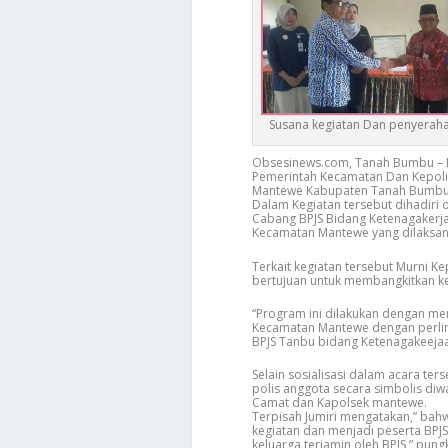
Susana kegiatan Dan penyeraha
Obsesinews.com, Tanah Bumbu – 
Pemerintah Kecamatan Dan Kepolis
Mantewe Kabupaten Tanah Bumbu, 
Dalam Kegiatan tersebut dihadiri 
Cabang BPJS Bidang Ketenagakerja
Kecamatan Mantewe yang dilaksan
Terkait kegiatan tersebut Murni Ke
bertujuan untuk membangkitkan ke
“Program ini dilakukan dengan me
Kecamatan Mantewe dengan perlin
BPJS Tanbu bidang Ketenagakeeja
Selain sosialisasi dalam acara te
polis anggota secara simbolis diwa
Camat dan Kapolsek mantewe.
Terpisah Jumiri mengatakan,” bahw
kegiatan dan menjadi peserta BPJS
keluarga terjamin oleh BPJS,” pung