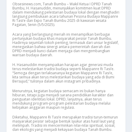
Obsesinews.com, Tanah Bumbu – Wakil Ketua I DPRD Tanah
Bumbu, H. Hasanuddin, menunjukkan komitmen kuat DPRD
dalam mendukung pelestarian budaya lokal dengan menghadiri
langsung pembukaan acara tahunan Pesona Budaya Mappanre
Ri Tasi’e dan Expo Tanah Bumbu 2025 di kawasan wisata
Pagatan, Senin (5/5/2025).
Acara yang berlangsung meriah ini menampilkan berbagai
pertunjukan budaya khas masyarakat pesisir Tanah Bumbu.
Hadirnya sejumlah tokoh penting, termasuk dari unsur legislatif,
menegaskan bahwa sinergi antara pemerintah daerah dan
DPRD menjadi kunci dalam menjaga dan mengembangkan
warisan budaya daerah.
H. Hasanuddin menyampaikan harapan agar generasi muda
terus melestarikan tradisi budaya seperti Mappanre Ri Tasi’e.
“Semoga dengan terlaksananya kegiatan Mappanre Ri Tasi’e,
kita semua akan terus melestarikan budaya yang ada di Bumi
Bersujud,” tulisnya dalam akun instagram pribadinya.
Menurutnya, kegiatan budaya semacam ini bukan hanya
hiburan, tetapi juga menjadi sarana pendidikan karakter dan
penguatan identitas lokal. DPRD, lanjutnya, akan terus
mendukung program-program pelestarian budaya melalui
kebijakan anggaran maupun regulasi.
Diketahui, Mappanre Ri Tasi’e merupakan tradisi turun-temurun
masyarakat pesisir sebagai bentuk syukur atas hasil laut yang
melimpah. Tradisi ini mencerminkan nilai-nilai spiritual, sosial,
dan ekologis yang menjadi kekayaan budaya Tanah Bumbu.