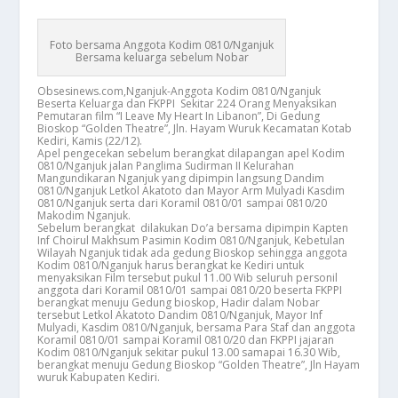
Foto bersama Anggota Kodim 0810/Nganjuk
Bersama keluarga sebelum Nobar
Obsesinews.com,Nganjuk-Anggota Kodim 0810/Nganjuk
Beserta Keluarga dan FKPPI Sekitar 224 Orang Menyaksikan
Pemutaran film “I Leave My Heart In Libanon”, Di Gedung
Bioskop “Golden Theatre”, Jln. Hayam Wuruk Kecamatan Kotab
Kediri, Kamis (22/12).
Apel pengecekan sebelum berangkat dilapangan apel Kodim
0810/Nganjuk jalan Panglima Sudirman II Kelurahan
Mangundikaran Nganjuk yang dipimpin langsung Dandim
0810/Nganjuk Letkol Akatoto dan Mayor Arm Mulyadi Kasdim
0810/Nganjuk serta dari Koramil 0810/01 sampai 0810/20
Makodim Nganjuk.
Sebelum berangkat dilakukan Do’a bersama dipimpin Kapten
Inf Choirul Makhsum Pasimin Kodim 0810/Nganjuk, Kebetulan
Wilayah Nganjuk tidak ada gedung Bioskop sehingga anggota
Kodim 0810/Nganjuk harus berangkat ke Kediri untuk
menyaksikan Film tersebut pukul 11.00 Wib seluruh personil
anggota dari Koramil 0810/01 sampai 0810/20 beserta FKPPI
berangkat menuju Gedung bioskop, Hadir dalam Nobar
tersebut Letkol Akatoto Dandim 0810/Nganjuk, Mayor Inf
Mulyadi, Kasdim 0810/Nganjuk, bersama Para Staf dan anggota
Koramil 0810/01 sampai Koramil 0810/20 dan FKPPI jajaran
Kodim 0810/Nganjuk sekitar pukul 13.00 samapai 16.30 Wib,
berangkat menuju Gedung Bioskop “Golden Theatre”, Jln Hayam
wuruk Kabupaten Kediri.