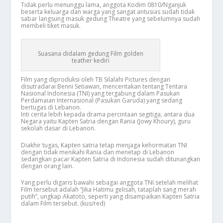
Tidak perlu menunggu lama, anggota Kodim 0810/Nganjuk
beserta keluarga dan warga yang sangat antusias sudah tidak
sabar langsung masuk gedung Theatre yang sebelumnya sudah
membeli tiket masuk.
Suasana didalam gedung Film golden
teather kediri
Film yang diproduksi oleh TB Silalahi Pictures dengan
disutradarai Benni Setiawan, menceritakan tentang Tentara
Nasional Indonesia (TNI) yang tergabung dalam Pasukan
Perdamaian Internasional (Pasukan Garuda) yang sedang
bertugas di Lebanon.
Inti cerita lebih kepada drama percintaan segitiga, antara dua
Negara yaitu Kapten Satria dengan Rania (Jowy Khoury), guru
sekolah dasar di Lebanon.
Diakhir tugas, Kapten satria tetap menjaga kehormatan TNI
dengan tidak menikahi Rania dan menetap di Lebanon
sedangkan pacar Kapten Satria di Indonesia sudah ditunangkan
dengan orang lain.
Yang perlu digaris bawahi sebagai anggota TNI setelah melihat
Film tersebut adalah “Jika Hatimu gelisah, tataplah sang merah
putih”, ungkap Akatoto, seperti yang disampaikan Kapten Satria
dalam Film tersebut. (kus/red)