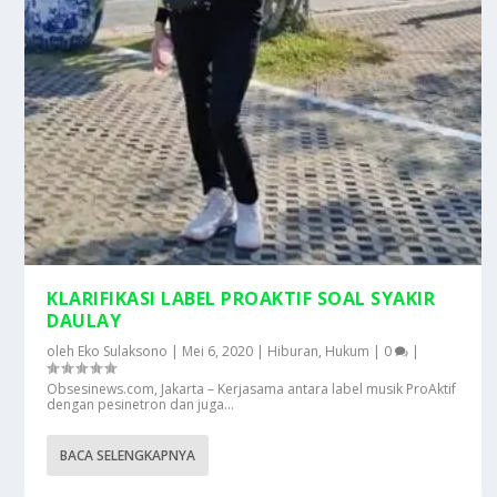
KLARIFIKASI LABEL PROAKTIF SOAL SYAKIR
DAULAY
oleh
Eko Sulaksono
|
Mei 6, 2020
|
Hiburan
,
Hukum
|
0
|
Obsesinews.com, Jakarta – Kerjasama antara label musik ProAktif
dengan pesinetron dan juga...
BACA SELENGKAPNYA