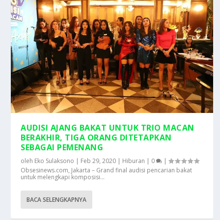
AUDISI AJANG BAKAT UNTUK TRIO MACAN
BERAKHIR, TIGA ORANG DITETAPKAN
SEBAGAI PEMENANG
oleh
Eko Sulaksono
|
Feb 29, 2020
|
Hiburan
|
0
|
Obsesinews.com, Jakarta – Grand final audisi pencarian bakat
untuk melengkapi komposisi...
BACA SELENGKAPNYA