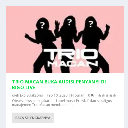
TRIO MACAN BUKA AUDISI PENYANYI DI
BIGO LIVE
oleh
Eko Sulaksono
|
Feb 10, 2020
|
Hiburan
|
0
|
Obsesinews.com, Jakarta – Label musik ProAktif dan sekaligus
manajemen Trio Macan membantah...
BACA SELENGKAPNYA