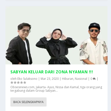
SABYAN KELUAR DARI ZONA NYAMAN !!!
oleh
Eko Sulaksono
|
Mar 23, 2020
|
Hiburan
,
Nasional
|
0
|
Obsesinews.com, Jakarta- Ayus, Nissa dan Kamal, tiga orang yang
tergabung dalam Group Sabyan...
BACA SELENGKAPNYA