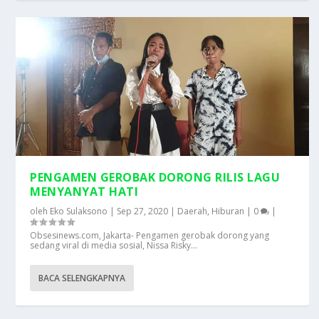
PENGAMEN GEROBAK DORONG RILIS LAGU
MENYANYAT HATI
oleh
Eko Sulaksono
|
Sep 27, 2020
|
Daerah
,
Hiburan
|
0
|
Obsesinews.com, Jakarta- Pengamen gerobak dorong yang
sedang viral di media sosial, Nissa Risky...
BACA SELENGKAPNYA