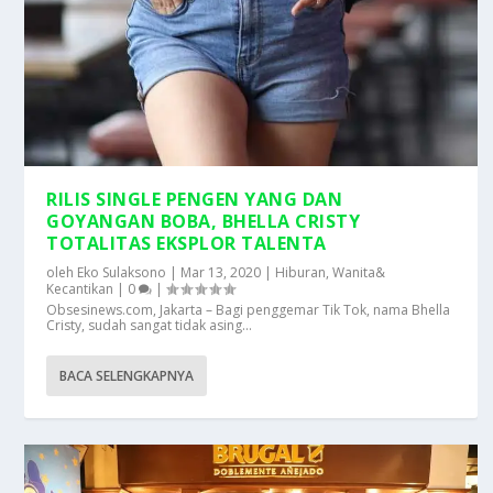
RILIS SINGLE PENGEN YANG DAN
GOYANGAN BOBA, BHELLA CRISTY
TOTALITAS EKSPLOR TALENTA
oleh
Eko Sulaksono
|
Mar 13, 2020
|
Hiburan
,
Wanita&
Kecantikan
|
0
|
Obsesinews.com, Jakarta – Bagi penggemar Tik Tok, nama Bhella
Cristy, sudah sangat tidak asing...
BACA SELENGKAPNYA