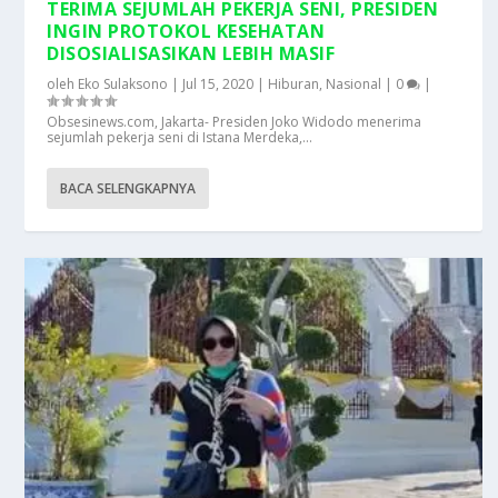
TERIMA SEJUMLAH PEKERJA SENI, PRESIDEN
INGIN PROTOKOL KESEHATAN
DISOSIALISASIKAN LEBIH MASIF
oleh
Eko Sulaksono
|
Jul 15, 2020
|
Hiburan
,
Nasional
|
0
|
Obsesinews.com, Jakarta- Presiden Joko Widodo menerima
sejumlah pekerja seni di Istana Merdeka,...
BACA SELENGKAPNYA