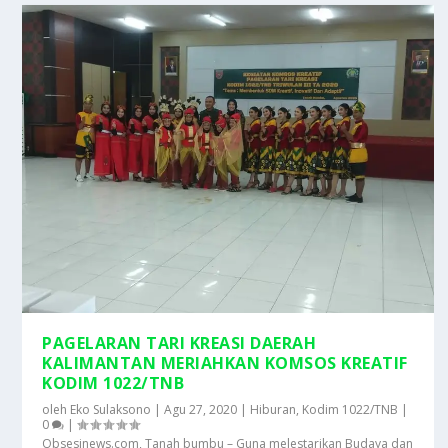
PAGELARAN TARI KREASI DAERAH
KALIMANTAN MERIAHKAN KOMSOS KREATIF
KODIM 1022/TNB
oleh
Eko Sulaksono
|
Agu 27, 2020
|
Hiburan
,
Kodim 1022/TNB
|
0
|
Obsesinews.com, Tanah bumbu – Guna melestarikan Budaya dan