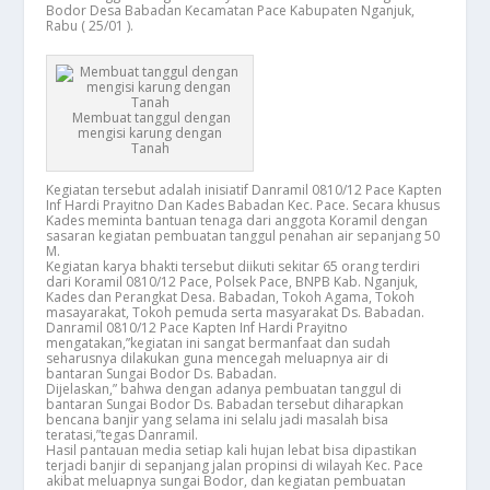
Bodor Desa Babadan Kecamatan Pace Kabupaten Nganjuk,
Rabu ( 25/01 ).
Membuat tanggul dengan
mengisi karung dengan
Tanah
Kegiatan tersebut adalah inisiatif Danramil 0810/12 Pace Kapten
Inf Hardi Prayitno Dan Kades Babadan Kec. Pace. Secara khusus
Kades meminta bantuan tenaga dari anggota Koramil dengan
sasaran kegiatan pembuatan tanggul penahan air sepanjang 50
M.
Kegiatan karya bhakti tersebut diikuti sekitar 65 orang terdiri
dari Koramil 0810/12 Pace, Polsek Pace, BNPB Kab. Nganjuk,
Kades dan Perangkat Desa. Babadan, Tokoh Agama, Tokoh
masayarakat, Tokoh pemuda serta masyarakat Ds. Babadan.
Danramil 0810/12 Pace Kapten Inf Hardi Prayitno
mengatakan,”kegiatan ini sangat bermanfaat dan sudah
seharusnya dilakukan guna mencegah meluapnya air di
bantaran Sungai Bodor Ds. Babadan.
Dijelaskan,” bahwa dengan adanya pembuatan tanggul di
bantaran Sungai Bodor Ds. Babadan tersebut diharapkan
bencana banjir yang selama ini selalu jadi masalah bisa
teratasi,”tegas Danramil.
Hasil pantauan media setiap kali hujan lebat bisa dipastikan
terjadi banjir di sepanjang jalan propinsi di wilayah Kec. Pace
akibat meluapnya sungai Bodor, dan kegiatan pembuatan