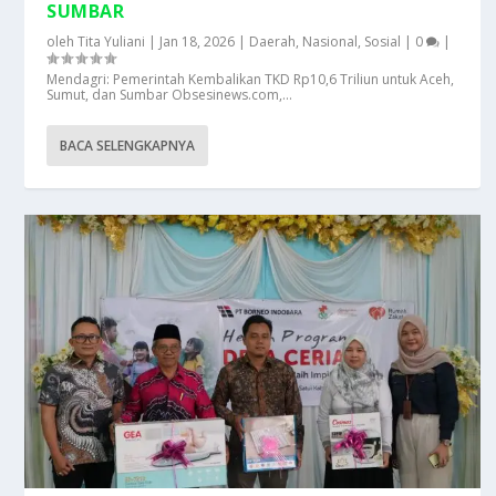
SUMBAR
oleh
Tita Yuliani
|
Jan 18, 2026
|
Daerah
,
Nasional
,
Sosial
|
0
|
Mendagri: Pemerintah Kembalikan TKD Rp10,6 Triliun untuk Aceh,
Sumut, dan Sumbar Obsesinews.com,...
BACA SELENGKAPNYA