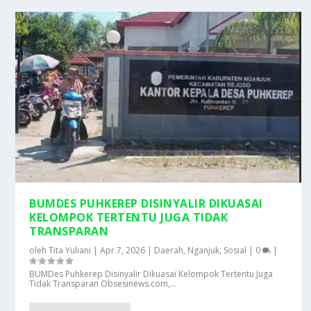
BUMDES PUHKEREP DISINYALIR DIKUASAI
KELOMPOK TERTENTU JUGA TIDAK
TRANSPARAN
oleh
Tita Yuliani
|
Apr 7, 2026
|
Daerah
,
Nganjuk
,
Sosial
|
0
|
BUMDes Puhkerep Disinyalir Dikuasai Kelompok Tertentu Juga
Tidak Transparan Obsesinews.com,...