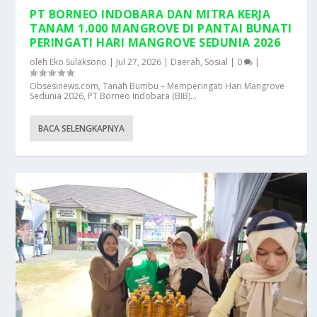
PT BORNEO INDOBARA DAN MITRA KERJA
TANAM 1.000 MANGROVE DI PANTAI BUNATI
PERINGATI HARI MANGROVE SEDUNIA 2026
oleh
Eko Sulaksono
|
Jul 27, 2026
|
Daerah
,
Sosial
|
0
|
Obsesinews.com, Tanah Bumbu – Memperingati Hari Mangrove
Sedunia 2026, PT Borneo Indobara (BIB)...
BACA SELENGKAPNYA