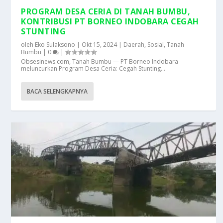
PROGRAM DESA CERIA DI TANAH BUMBU,
KONTRIBUSI PT BORNEO INDOBARA CEGAH
STUNTING
oleh
Eko Sulaksono
|
Okt 15, 2024
|
Daerah
,
Sosial
,
Tanah
Bumbu
|
0
|
Obsesinews.com, Tanah Bumbu — PT Borneo Indobara
meluncurkan Program Desa Ceria: Cegah Stunting...
BACA SELENGKAPNYA