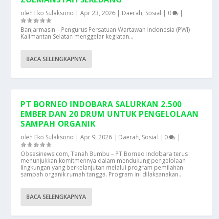
oleh
Eko Sulaksono
|
Apr 23, 2026
|
Daerah
,
Sosial
|
0
|
Banjarmasin – Pengurus Persatuan Wartawan Indonesia (PWI)
Kalimantan Selatan menggelar kegiatan...
BACA SELENGKAPNYA
PT BORNEO INDOBARA SALURKAN 2.500
EMBER DAN 20 DRUM UNTUK PENGELOLAAN
SAMPAH ORGANIK
oleh
Eko Sulaksono
|
Apr 9, 2026
|
Daerah
,
Sosial
|
0
|
Obsesinews.com, Tanah Bumbu – PT Borneo Indobara terus
menunjukkan komitmennya dalam mendukung pengelolaan
lingkungan yang berkelanjutan melalui program pemilahan
sampah organik rumah tangga. Program ini dilaksanakan...
BACA SELENGKAPNYA