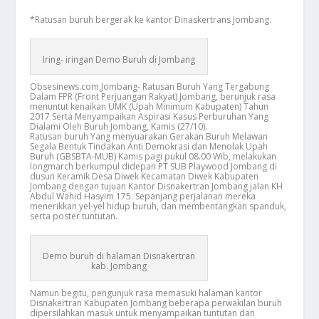
*Ratusan buruh bergerak ke kantor Dinaskertrans Jombang.
Iring- iringan Demo Buruh di Jombang
Obsesinews.com,Jombang- Ratusan Buruh Yang Tergabung
Dalam FPR (Front Perjuangan Rakyat) Jombang, berunjuk rasa
menuntut kenaikan UMK (Upah Minimum Kabupaten) Tahun
2017 Serta Menyampaikan Aspirasi Kasus Perburuhan Yang
Dialami Oleh Buruh Jombang, Kamis (27/10).
Ratusan buruh Yang menyuarakan Gerakan Buruh Melawan
Segala Bentuk Tindakan Anti Demokrasi dan Menolak Upah
Buruh (GBSBTA-MUB) Kamis pagi pukul 08.00 Wib, melakukan
longmarch berkumpul didepan PT SUB Playwood Jombang di
dusun Keramik Desa Diwek Kecamatan Diwek Kabupaten
Jombang dengan tujuan Kantor Disnakertran Jombang jalan KH
Abdul Wahid Hasyim 175. Sepanjang perjalanan mereka
menerikkan yel-yel hidup buruh, dan membentangkan spanduk,
serta poster tuntutan.
Demo buruh di halaman Disnakertran
kab. Jombang
Namun begitu, pengunjuk rasa memasuki halaman kantor
Disnakertran Kabupaten Jombang beberapa perwakilan buruh
dipersilahkan masuk untuk menyampaikan tuntutan dan