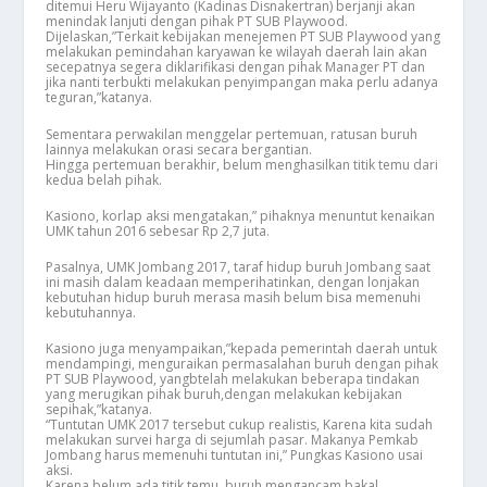
ditemui Heru Wijayanto (Kadinas Disnakertran) berjanji akan
menindak lanjuti dengan pihak PT SUB Playwood.
Dijelaskan,”Terkait kebijakan menejemen PT SUB Playwood yang
melakukan pemindahan karyawan ke wilayah daerah lain akan
secepatnya segera diklarifikasi dengan pihak Manager PT dan
jika nanti terbukti melakukan penyimpangan maka perlu adanya
teguran,”katanya.
Sementara perwakilan menggelar pertemuan, ratusan buruh
lainnya melakukan orasi secara bergantian.
Hingga pertemuan berakhir, belum menghasilkan titik temu dari
kedua belah pihak.
Kasiono, korlap aksi mengatakan,” pihaknya menuntut kenaikan
UMK tahun 2016 sebesar Rp 2,7 juta.
Pasalnya, UMK Jombang 2017, taraf hidup buruh Jombang saat
ini masih dalam keadaan memperihatinkan, dengan lonjakan
kebutuhan hidup buruh merasa masih belum bisa memenuhi
kebutuhannya.
Kasiono juga menyampaikan,”kepada pemerintah daerah untuk
mendampingi, menguraikan permasalahan buruh dengan pihak
PT SUB Playwood, yangbtelah melakukan beberapa tindakan
yang merugikan pihak buruh,dengan melakukan kebijakan
sepihak,”katanya.
“Tuntutan UMK 2017 tersebut cukup realistis, Karena kita sudah
melakukan survei harga di sejumlah pasar. Makanya Pemkab
Jombang harus memenuhi tuntutan ini,” Pungkas Kasiono usai
aksi.
Karena belum ada titik temu, buruh mengancam bakal