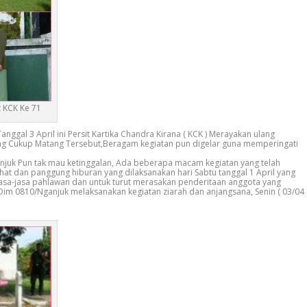
t KCK Ke 71
ggal 3 April ini Persit Kartika Chandra Kirana ( KCK ) Merayakan ulang
ng Cukup Matang Tersebut,Beragam kegiatan pun digelar guna memperingati
anjuk Pun tak mau ketinggalan, Ada beberapa macam kegiatan yang telah
ehat dan panggung hiburan yang dilaksanakan hari Sabtu tanggal 1 April yang
asa-jasa pahlawan dan untuk turut merasakan penderitaan anggota yang
II Dim 0810/Nganjuk melaksanakan kegiatan ziarah dan anjangsana, Senin ( 03/04