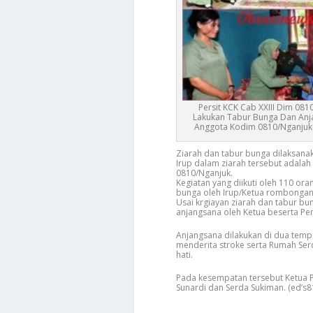
Persit KCK Cab XXIII Dim 081
Lakukan Tabur Bunga Dan Anj
Anggota Kodim 0810/Nganjuk 
Ziarah dan tabur bunga dilaksana
Irup dalam ziarah tersebut adalah 
0810/Nganjuk.
Kegiatan yang diikuti oleh 110 ora
bunga oleh Irup/Ketua rombongan
Usai krgiayan ziarah dan tabur bu
anjangsana oleh Ketua beserta Pen
Anjangsana dilakukan di dua temp
menderita stroke serta Rumah Ser
hati.
Pada kesempatan tersebut Ketua P
Sunardi dan Serda Sukiman. (ed’s8