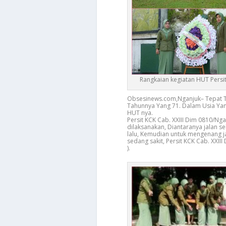
Rangkaian kegiatan HUT Persi
Obsesinews.com,Nganjuk– Tepat Tan
Tahunnya Yang 71. Dalam Usia Ya
HUT nya.
Persit KCK Cab. XXIII Dim 0810/Ng
dilaksanakan, Diantaranya jalan s
lalu, Kemudian untuk mengenang j
sedang sakit, Persit KCK Cab. XXI
).