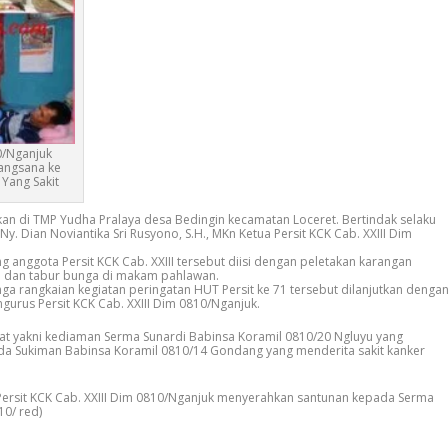
0/Nganjuk
angsana ke
Yang Sakit
kan di TMP Yudha Pralaya desa Bedingin kecamatan Loceret. Bertindak selaku
Ny. Dian Noviantika Sri Rusyono, S.H., MKn Ketua Persit KCK Cab. XXIII Dim
ng anggota Persit KCK Cab. XXIII tersebut diisi dengan peletakan karangan
 dan tabur bunga di makam pahlawan.
nga rangkaian kegiatan peringatan HUT Persit ke 71 tersebut dilanjutkan denga
gurus Persit KCK Cab. XXIII Dim 0810/Nganjuk.
at yakni kediaman Serma Sunardi Babinsa Koramil 0810/20 Ngluyu yang
da Sukiman Babinsa Koramil 0810/14 Gondang yang menderita sakit kanker
ersit KCK Cab. XXIII Dim 0810/Nganjuk menyerahkan santunan kepada Serma
10/ red)