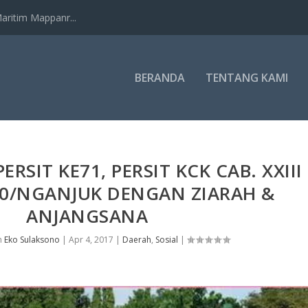
ritim Mappanr...
BERANDA
TENTANG KAMI
ERSIT KE71, PERSIT KCK CAB. XXIII
0/NGANJUK DENGAN ZIARAH &
ANJANGSANA
h
Eko Sulaksono
|
Apr 4, 2017
|
Daerah
,
Sosial
|