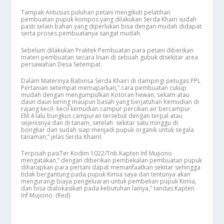
Tampak Antusias puluhan petani mengikuti pelatihan
pembuatan pupuk kompos yang dilakukan Serda Khairi sudah
pasti selain bahan yang diperlukan bisa dengan mudah didapat
serta proses pembuatanya sangat mudah.
Sebelum dilakukan Praktek Pembuatan para petani diberikan
materi pembuatan secara lisan di sebuah gubuk disekitar area
persawahan Desa Setempat.
Dalam Materinya Babinsa Serda Khairi di dampingi petugas PPL
Pertanian setempat memaparkan,” cara pembuatan cukup
mudah dengan mengumpulkan Kotoran hewan, sekam atau
daun daun kering maupun basah yang berjatuhan Kemudian di
rajang kecil- kecil kemudian campur percikan air bercampur
EM.4 lalu bungkus campuran tersebut dengan terpal atau
sejenisnya dan di tanam, setelah sekitar satu minggu di
bongkar dan sudah siap menjadi pupuk organik untuk segala
tanaman,” jelas Serda Khairil.
Terpisah pasiTer Kodim 1022/Tnb Kapten Inf Mujiono
mengatakan,” dengan diberikan pembekalan pembuatan pupuk
diharapkan para pertani dapat memanfaatkan sekitar sehingga
tidak bergantung pada pupuk Kimia saya dan tentunya akan
mengurangi biaya pengeluaran untuk pembelian pupuk Kimia,
dan bisa dialokasikan pada kebutuhan lainya,” tandas Kapten
Inf Mujiono. (Red)