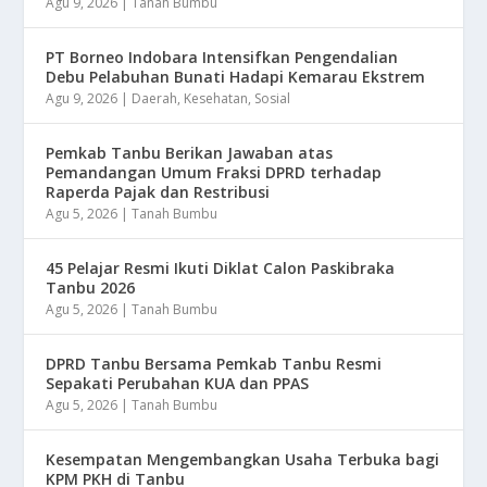
Agu 9, 2026
|
Tanah Bumbu
​PT Borneo Indobara Intensifkan Pengendalian
Debu Pelabuhan Bunati Hadapi Kemarau Ekstrem
Agu 9, 2026
|
Daerah
,
Kesehatan
,
Sosial
Pemkab Tanbu Berikan Jawaban atas
Pemandangan Umum Fraksi DPRD terhadap
Raperda Pajak dan Restribusi
Agu 5, 2026
|
Tanah Bumbu
45 Pelajar Resmi Ikuti Diklat Calon Paskibraka
Tanbu 2026
Agu 5, 2026
|
Tanah Bumbu
DPRD Tanbu Bersama Pemkab Tanbu Resmi
Sepakati Perubahan KUA dan PPAS
Agu 5, 2026
|
Tanah Bumbu
Kesempatan Mengembangkan Usaha Terbuka bagi
KPM PKH di Tanbu