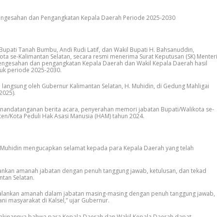
 Pengesahan dan Pengangkatan Kepala Daerah Periode 2025-2030
pati Tanah Bumbu, Andi Rudi Latif, dan Wakil Bupati H. Bahsanuddin,
ta se-Kalimantan Selatan, secara resmi menerima Surat Keputusan (SK) Menter
pengesahan dan pengangkatan Kepala Daerah dan Wakil Kepala Daerah hasil
tuk periode 2025-2030.
langsung oleh Gubernur Kalimantan Selatan, H. Muhidin, di Gedung Mahligai
2025).
penandatanganan berita acara, penyerahan memori jabatan Bupati/Walikota se-
ten/Kota Peduli Hak Asasi Manusia (HAM) tahun 2024.
Muhidin mengucapkan selamat kepada para Kepala Daerah yang telah
ankan amanah jabatan dengan penuh tanggung jawab, ketulusan, dan tekad
tan Selatan.
lankan amanah dalam jabatan masing-masing dengan penuh tanggung jawab,
ni masyarakat di Kalsel,” ujar Gubernur.
kinannya bahwa para Kepala Daerah dan Wakil Kepala Daerah dapat