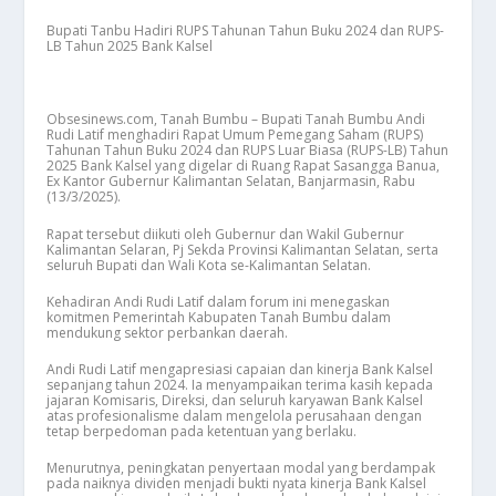
Bupati Tanbu Hadiri RUPS Tahunan Tahun Buku 2024 dan RUPS-
LB Tahun 2025 Bank Kalsel
Obsesinews.com, Tanah Bumbu – Bupati Tanah Bumbu Andi
Rudi Latif menghadiri Rapat Umum Pemegang Saham (RUPS)
Tahunan Tahun Buku 2024 dan RUPS Luar Biasa (RUPS-LB) Tahun
2025 Bank Kalsel yang digelar di Ruang Rapat Sasangga Banua,
Ex Kantor Gubernur Kalimantan Selatan, Banjarmasin, Rabu
(13/3/2025).
Rapat tersebut diikuti oleh Gubernur dan Wakil Gubernur
Kalimantan Selaran, Pj Sekda Provinsi Kalimantan Selatan, serta
seluruh Bupati dan Wali Kota se-Kalimantan Selatan.
Kehadiran Andi Rudi Latif dalam forum ini menegaskan
komitmen Pemerintah Kabupaten Tanah Bumbu dalam
mendukung sektor perbankan daerah.
Andi Rudi Latif mengapresiasi capaian dan kinerja Bank Kalsel
sepanjang tahun 2024. Ia menyampaikan terima kasih kepada
jajaran Komisaris, Direksi, dan seluruh karyawan Bank Kalsel
atas profesionalisme dalam mengelola perusahaan dengan
tetap berpedoman pada ketentuan yang berlaku.
Menurutnya, peningkatan penyertaan modal yang berdampak
pada naiknya dividen menjadi bukti nyata kinerja Bank Kalsel