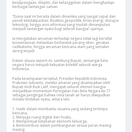
kesiapsiagaan, disiplin, dan ketangguhan dalam menghadapi
berbagai tantangan zaman.
“Dunia saat ini berada dalam dinamika yang sangat cepat dan
penuh ketidakpastian. Rivalitas geopolitik, krisis energi, disrupsi
teknologi, hingga arus informasi yang mudah dimanipulasi
menjadi tantangan nyata bagi seluruh bangsa” ujarnya.
Ia mengatakan ancaman terhadap negara tidak lagi bersifat
konvensional, melainkan berbentuk perang siber, gerakan
radikalisme, hingga ancaman bencana alam yang semakin
sering terjadi.
Dalam situasi seperti ini, sambung Bupati, semangat bela
negara harus menjadi kekuatan kolektif seluruh warga
Indonesia.
Pada kesempatan tersebut, Presiden Republik Indonesia
Prabowo Subianto, melalui amanat yang disampaikan oleh
Bupati Andi Rudi Latif, mengajak seluruh elemen bangsa
menjadikan momentum Peringatan Hari Bela Negara ke-77
sebagai pengingat bahwa cinta tanah air harus diwujudkan
melalui tindakan nyata, antara lain:
1. Hadir dalam membantu sesama yang sedang tertimpa
bencana,
2. Menjaga ruang digital dari hoaks,
3. Memperkuat ketahanan ekonomi keluarga,
4. Berkontribusi dalam pembangunan sesuai peran masing-
masing.