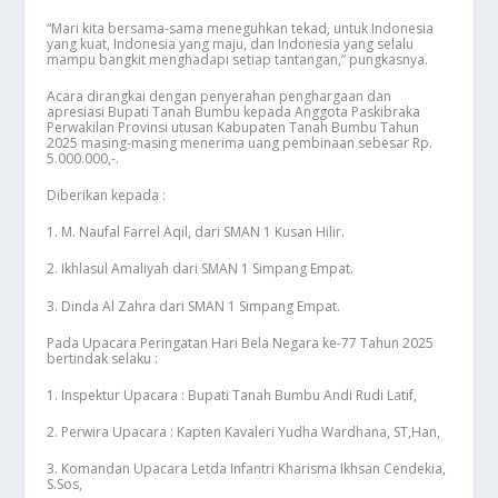
“Mari kita bersama-sama meneguhkan tekad, untuk Indonesia
yang kuat, Indonesia yang maju, dan Indonesia yang selalu
mampu bangkit menghadapi setiap tantangan,” pungkasnya.
Acara dirangkai dengan penyerahan penghargaan dan
apresiasi Bupati Tanah Bumbu kepada Anggota Paskibraka
Perwakilan Provinsi utusan Kabupaten Tanah Bumbu Tahun
2025 masing-masing menerima uang pembinaan sebesar Rp.
5.000.000,-.
Diberikan kepada :
1. M. Naufal Farrel Aqil, dari SMAN 1 Kusan Hilir.
2. Ikhlasul Amaliyah dari SMAN 1 Simpang Empat.
3. Dinda Al Zahra dari SMAN 1 Simpang Empat.
Pada Upacara Peringatan Hari Bela Negara ke-77 Tahun 2025
bertindak selaku :
1. Inspektur Upacara : Bupati Tanah Bumbu Andi Rudi Latif,
2. Perwira Upacara : Kapten Kavaleri Yudha Wardhana, ST,Han,
3. Komandan Upacara Letda Infantri Kharisma Ikhsan Cendekia,
S.Sos,