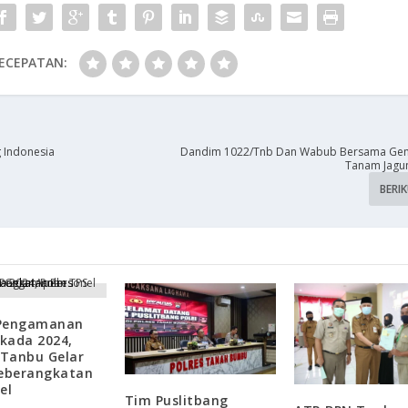
ECEPATAN:
 Indonesia
Dandim 1022/Tnb Dan Wabub Bersama Gem
Tanam Jagu
BERI
Pengamanan
lkada 2024,
 Tanbu Gelar
Keberangkatan
el
Tim Puslitbang