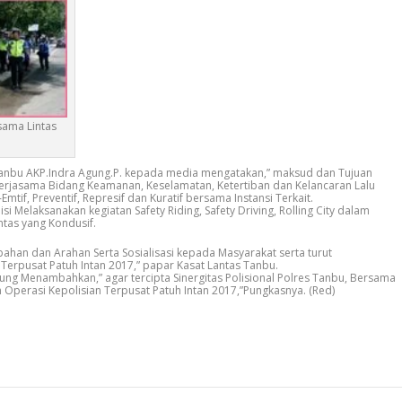
sama Lintas
 Tanbu AKP.Indra Agung.P. kepada media mengatakan,” maksud dan Tujuan
 Kerjasama Bidang Keamanan, Keselamatan, Ketertiban dan Kelancaran Lalu
mtif, Preventif, Represif dan Kuratif bersama Instansi Terkait.
iisi Melaksanakan kegiatan Safety Riding, Safety Driving, Rolling City dalam
ntas yang Kondusif.
han dan Arahan Serta Sosialisasi kepada Masyarakat serta turut
Terpusat Patuh Intan 2017,” papar Kasat Lantas Tanbu.
Agung Menambahkan,” agar tercipta Sinergitas Polisional Polres Tanbu, Bersama
n Operasi Kepolisian Terpusat Patuh Intan 2017,”Pungkasnya. (Red)