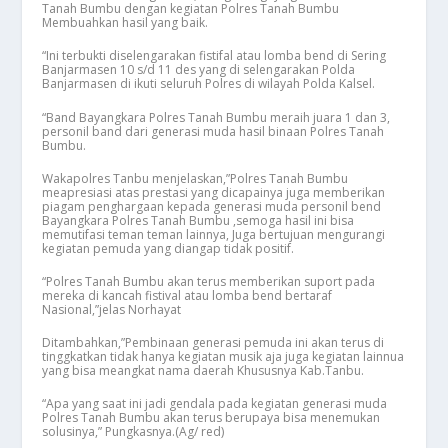
Tanah Bumbu dengan kegiatan Polres Tanah Bumbu
Membuahkan hasil yang baik.
“Ini terbukti diselengarakan fistifal atau lomba bend di Sering
Banjarmasen 10 s/d 11 des yang di selengarakan Polda
Banjarmasen di ikuti seluruh Polres di wilayah Polda Kalsel.
“Band Bayangkara Polres Tanah Bumbu meraih juara 1 dan 3,
personil band dari generasi muda hasil binaan Polres Tanah
Bumbu.
Wakapolres Tanbu menjelaskan,”Polres Tanah Bumbu
meapresiasi atas prestasi yang dicapainya juga memberikan
piagam penghargaan kepada generasi muda personil bend
Bayangkara Polres Tanah Bumbu ,semoga hasil ini bisa
memutifasi teman teman lainnya, Juga bertujuan mengurangi
kegiatan pemuda yang diangap tidak positif.
“Polres Tanah Bumbu akan terus memberikan suport pada
mereka di kancah fistival atau lomba bend bertaraf
Nasional,”jelas Norhayat
Ditambahkan,”Pembinaan generasi pemuda ini akan terus di
tinggkatkan tidak hanya kegiatan musik aja juga kegiatan lainnua
yang bisa meangkat nama daerah Khususnya Kab.Tanbu.
“Apa yang saat ini jadi gendala pada kegiatan generasi muda
Polres Tanah Bumbu akan terus berupaya bisa menemukan
solusinya,” Pungkasnya.(Ag/ red)