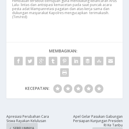
Himbauan tersebut bertujuan guna mendukung kelancaran Arus
Lalu- lintas dan antisipasi kemacetan pada saat puncak acara
pesta adat Mampanretasi pagatan dan atas kerja sama dan
dukungan masyarakat Kapolres mengucapkan terimakasih.
(Tim/red)
MEMBAGIKAN:
KECEPATAN:
Apresiasi Perubahan Cara
Apel Gelar Pasukan Gabungan
Siswa Rayakan Kelulusan
Persiapan Kunjungan Presiden
RI Ke Tanbu
SEBELUMNYA