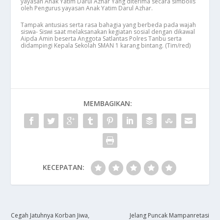
yayasan Anak Yatim Darul Azhar Yang diterima secara simbolis
oleh Pengurus yayasan Anak Yatim Darul Azhar.
Tampak antusias serta rasa bahagia yang berbeda pada wajah
siswa- Siswi saat melaksanakan kegiatan sosial dengan dikawal
Aipda Amin beserta Anggota Satlantas Polres Tanbu serta
didampingi Kepala Sekolah SMAN 1 karang bintang. (Tim/red)
MEMBAGIKAN:
KECEPATAN:
​Cegah Jatuhnya Korban Jiwa,
Jelang Puncak Mampanretasi