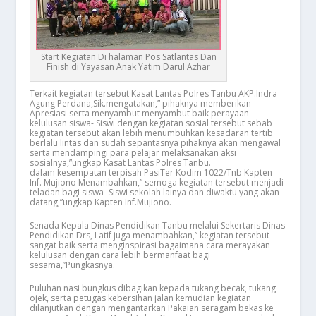
Start Kegiatan Di halaman Pos Satlantas Dan
Finish di Yayasan Anak Yatim Darul Azhar
Terkait kegiatan tersebut Kasat Lantas Polres Tanbu AKP.Indra
Agung Perdana,Sik.mengatakan,” pihaknya memberikan
Apresiasi serta menyambut menyambut baik perayaan
kelulusan siswa- Siswi dengan kegiatan sosial tersebut sebab
kegiatan tersebut akan lebih menumbuhkan kesadaran tertib
berlalu lintas dan sudah sepantasnya pihaknya akan mengawal
serta mendampingi para pelajar melaksanakan aksi
sosialnya,”ungkap Kasat Lantas Polres Tanbu.
dalam kesempatan terpisah PasiTer Kodim 1022/Tnb Kapten
Inf. Mujiono Menambahkan,” semoga kegiatan tersebut menjadi
teladan bagi siswa- Siswi sekolah lainya dan diwaktu yang akan
datang,”ungkap Kapten Inf.Mujiono.
Senada Kepala Dinas Pendidikan Tanbu melalui Sekertaris Dinas
Pendidikan Drs, Latif juga menambahkan,” kegiatan tersebut
sangat baik serta menginspirasi bagaimana cara merayakan
kelulusan dengan cara lebih bermanfaat bagi
sesama,”Pungkasnya.
Puluhan nasi bungkus dibagikan kepada tukang becak, tukang
ojek, serta petugas kebersihan jalan kemudian kegiatan
dilanjutkan dengan mengantarkan Pakaian seragam bekas ke