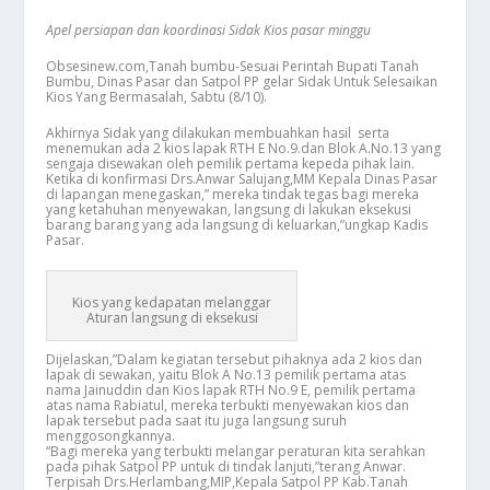
Apel persiapan dan koordinasi Sidak Kios pasar minggu
Obsesinew.com,Tanah bumbu-Sesuai Perintah Bupati Tanah
Bumbu, Dinas Pasar dan Satpol PP gelar Sidak Untuk Selesaikan
Kios Yang Bermasalah, Sabtu (8/10).
Akhirnya Sidak yang dilakukan membuahkan hasil serta
menemukan ada 2 kios lapak RTH E No.9.dan Blok A.No.13 yang
sengaja disewakan oleh pemilik pertama kepeda pihak lain.
Ketika di konfirmasi Drs.Anwar Salujang,MM Kepala Dinas Pasar
di lapangan menegaskan,” mereka tindak tegas bagi mereka
yang ketahuhan menyewakan, langsung di lakukan eksekusi
barang barang yang ada langsung di keluarkan,”ungkap Kadis
Pasar.
Kios yang kedapatan melanggar
Aturan langsung di eksekusi
Dijelaskan,”Dalam kegiatan tersebut pihaknya ada 2 kios dan
lapak di sewakan, yaitu Blok A No.13 pemilik pertama atas
nama Jainuddin dan Kios lapak RTH No.9 E, pemilik pertama
atas nama Rabiatul, mereka terbukti menyewakan kios dan
lapak tersebut pada saat itu juga langsung suruh
menggosongkannya.
“Bagi mereka yang terbukti melangar peraturan kita serahkan
pada pihak Satpol PP untuk di tindak lanjuti,”terang Anwar.
Terpisah Drs.Herlambang,MIP,Kepala Satpol PP Kab.Tanah