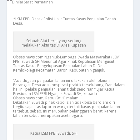
​*LSM FPBI Desak Polisi Usut Tuntas Kasus Penjualan Tanah
Desa.
Sebuah Alat berat yang sedang
melakukan Aktifitas Di Area Kupasan
Obsesinews.com.Nganjuk-Lembaga Swada Masyarakat (LSM)
FPBI Suwadi SH Menuntut Agar Pihak Kepolisian Mengusut
Tuntas Kasus Pengelupasan Penjualan Lahan Di Desa
Kemlokolegi Kecamatan Baron, Kabupaten Nganjuk.
“Ada dugaan penjualan lahan ini dilakukan oleh oknum
Perangkat Desa ada konspirasi praktik terselubung. Dan dalam
hal ini, pelaku penjualan lahan tidak sendirian,” ujar Ketua
Presidium LSM FPBI Nganjuk Suwadi SH, kepada
Obsesinews.com, Rabu (9/11) malam.
Dikatakan Suwadi pihak kepolisian tidak bisa berdiam diri
begitu saja atas laporan warga terkait kasus penjualan lahan
tersebut. sebab, ini merupakan pelanggaran berat, karena
lahan tersebut merupakan aset negara.
Ketua LSM FPBI Suwadi, SH.