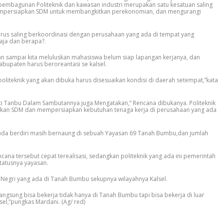
embagunan Politeknik dan kawasan industri merupakan satu kesatuan saling
mpersiapkan SDM untuk membangkitkan perekonomian, dan mengurangi
arus saling berkoordinasi dengan perusahaan yang ada di tempat yang
aja dan berapa?.
gan sampai kita meluluskan mahasiswa belum siap lapangan kerjanya, dan
bupaten harus beroreantasi se kalsel.
 politeknik yang akan dibuka harus disesuaikan kondisi di daerah setempat,”kata
i Tanbu Dalam Sambutannya juga Mengatakan,” Rencana dibukanya. Politeknik
akan SDM dan mempersiapkan kebutuhan tenaga kerja di perusahaan yang ada
 ada berdiri masih bernaung di sebuah Yayasan 69 Tanah Bumbu,dan jumlah
cana tersebut cepat terealisasi, sedangkan politeknik yang ada ini pemerintah
tatusnya yayasan.
 Negri yang ada di Tanah Bumbu sekupnya wilayahnya Kalsel.
angsung bisa bekerja tidak hanya di Tanah Bumbu tapi bisa bekerja di luar
el,”pungkas Mardani. (Ag/ red)