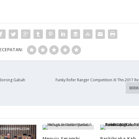
ECEPATAN:
 Borong Gabah
Funky Rofer Ranger Competition XI Thn.2017 R
BERI
Menuju Serambi
Paskibraka Kab.