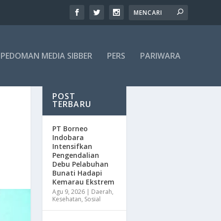
PEDOMAN MEDIA SIBBER
PERS
PARIWARA
POST
TERBARU
​PT Borneo
Indobara
Intensifkan
Pengendalian
Debu Pelabuhan
Bunati Hadapi
Kemarau Ekstrem
Agu 9, 2026
|
Daerah
,
Kesehatan
,
Sosial