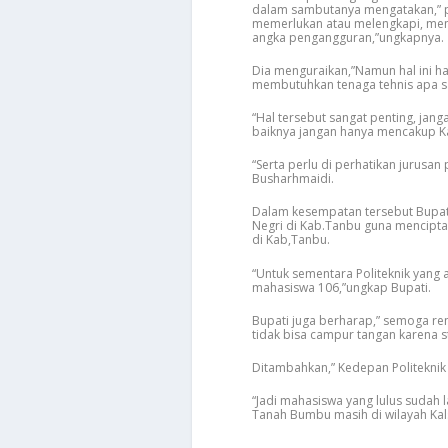
dalam sambutanya mengatakan,” p
memerlukan atau melengkapi, me
angka pengangguran,”ungkapnya.
Dia menguraikan,”Namun hal ini h
membutuhkan tenaga tehnis apa s
“Hal tersebut sangat penting, jan
baiknya jangan hanya mencakup Ka
“Serta perlu di perhatikan jurusan
Busharhmaidi.
Dalam kesempatan tersebut Bupat
Negri di Kab.Tanbu guna mencipt
di Kab,Tanbu.
“Untuk sementara Politeknik yang
mahasiswa 106,”ungkap Bupati.
Bupati juga berharap,” semoga ren
tidak bisa campur tangan karena s
Ditambahkan,” Kedepan Politeknik
“Jadi mahasiswa yang lulus sudah l
Tanah Bumbu masih di wilayah Kals