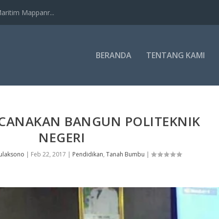
ritim Mappanr...
BERANDA
TENTANG KAMI
CANAKAN BANGUN POLITEKNIK
NEGERI
ulaksono
|
Feb 22, 2017
|
Pendidikan
,
Tanah Bumbu
|