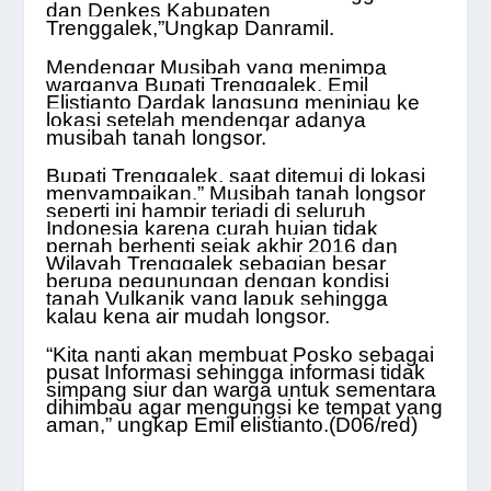
dan Denkes Kabupaten
Trenggalek,”Ungkap Danramil.
Mendengar Musibah yang menimpa
warganya Bupati Trenggalek, Emil
Elistianto Dardak langsung meninjau ke
lokasi setelah mendengar adanya
musibah tanah longsor.
Bupati Trenggalek, saat ditemui di lokasi
menyampaikan,” Musibah tanah longsor
seperti ini hampir terjadi di seluruh
Indonesia karena curah hujan tidak
pernah berhenti sejak akhir 2016 dan
Wilayah Trenggalek sebagian besar
berupa pegunungan dengan kondisi
tanah Vulkanik yang lapuk sehingga
kalau kena air mudah longsor.
“Kita nanti akan membuat Posko sebagai
pusat Informasi sehingga informasi tidak
simpang siur dan warga untuk sementara
dihimbau agar mengungsi ke tempat yang
aman,” ungkap Emil elistianto
.(D06/red)