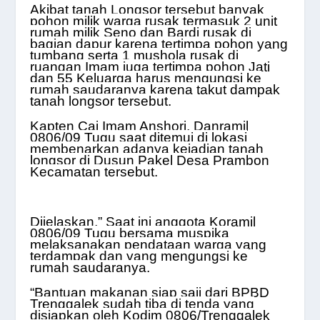
Akibat tanah Longsor tersebut banyak
pohon milik warga rusak termasuk 2 unit
rumah milik Seno dan Bardi rusak di
bagian dapur karena tertimpa pohon yang
tumbang serta 1 mushola rusak di
ruangan Imam juga tertimpa pohon Jati
dan 55 Keluarga harus mengungsi ke
rumah saudaranya karena takut dampak
tanah longsor tersebut.
Kapten Caj Imam Anshori, Danramil
0806/09 Tugu saat ditemui di lokasi
membenarkan adanya kejadian tanah
longsor di Dusun Pakel Desa Prambon
Kecamatan tersebut.
Dijelaskan,” Saat ini anggota Koramil
0806/09 Tugu bersama muspika
melaksanakan pendataan warga yang
terdampak dan yang mengungsi ke
rumah saudaranya.
“Bantuan makanan siap saji dari BPBD
Trenggalek sudah tiba di tenda yang
disiapkan oleh Kodim 0806/Trenggalek