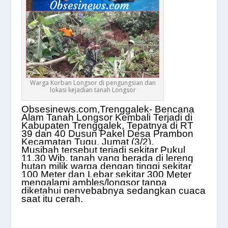
Warga Korban Longsor di pengungsian dan
lokasi kejadian tanah Longsor
Obsesinews.com,Trenggalek-
Bencana
Alam Tanah Longsor Kembali Terjadi di
Kabupaten Trenggalek, Tepatnya di RT
39 dan 40 Dusun Pakel Desa Prambon
Kecamatan Tugu, Jumat (3/2).
Musibah tersebut terjadi sekitar Pukul
11.30 Wib, tanah yang berada di lereng
hutan milik warga dengan tinggi sekitar
100 Meter dan Lebar sekitar 300 Meter
mengalami ambles/longsor tanpa
diketahui penyebabnya sedangkan cuaca
saat itu cerah.