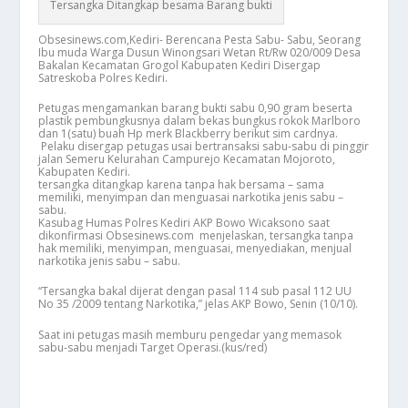
Tersangka Ditangkap besama Barang bukti
Obsesinews.com,Kediri- Berencana Pesta Sabu- Sabu, Seorang
Ibu muda Warga Dusun Winongsari Wetan Rt/Rw 020/009 Desa
Bakalan Kecamatan Grogol Kabupaten Kediri Disergap
Satreskoba Polres Kediri.
Petugas mengamankan barang bukti sabu 0,90 gram beserta
plastik pembungkusnya dalam bekas bungkus rokok Marlboro
dan 1(satu) buah Hp merk Blackberry berikut sim cardnya.
Pelaku disergap petugas usai bertransaksi sabu-sabu di pinggir
jalan Semeru Kelurahan Campurejo Kecamatan Mojoroto,
Kabupaten Kediri.
tersangka ditangkap karena tanpa hak bersama – sama
memiliki, menyimpan dan menguasai narkotika jenis sabu –
sabu.
Kasubag Humas Polres Kediri AKP Bowo Wicaksono saat
dikonfirmasi Obsesinews.com menjelaskan, tersangka tanpa
hak memiliki, menyimpan, menguasai, menyediakan, menjual
narkotika jenis sabu – sabu.
“Tersangka bakal dijerat dengan pasal 114 sub pasal 112 UU
No 35 /2009 tentang Narkotika,” jelas AKP Bowo, Senin (10/10).
Saat ini petugas masih memburu pengedar yang memasok
sabu-sabu menjadi Target Operasi.(kus/red)