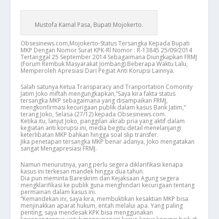
Mustofa Kamal Pasa, Bupati Mojokerto.
Obsesinews.com,Mojokerto-Status Tersangka Kepada Bupati
MKP Dengan Nomor Surat KPK-Rl Nomor : R-13845 25/09/2014
Tertanggal 25 September 2014 Sebagaimana Diungkapkan FRMJ
(Forum Rembuk Masyarakat Jombang) Beberapa Waktu Lalu,
Memperoleh Apresiasi Dari Pegiat Anti Korupsi Lainnya.
Salah satunya Ketua Transparacy and Tranportation Comonity
Jatim Joko miftah mengungkapkan,”Saya kira fakta status
tersangka MKP sebagaimana yang disampaikan FRMJ,
mengkonfirmasi kecurigaan publik dalam kasus Bank Jatim,”
terang Joko, Selasa (27/12) kepada Obsesinews.com.
Ketika itu, lanjut Joko, panggilan akrab pria yang aktif dalam
kegiatan anti korupsi ini, media begitu detail menelanjangi
keterlibatan MKP bahkan hingga soal slip transfer.
Jika penetapan tersangka MKP benar adanya, Joko mengatakan
sangat Mengapresiasi FRMJ.
Namun menurutnya, yang perlu segera diklarifikasi kenapa
kasus ini terkesan mandek hingga dua tahun.
Dia pun meminta Bareskrim dan Kejaksaan Agung segera
mengklarifikasi ke publik guna menghindari kecurigaan tentang
permainan dalam kasus ini.
“Kemandekan ini, saya kira, membuktikan kesaktian MKP bisa
menjinakkan aparat hukum, entah melalui apa. Yang paling
penting, saya mendesak KPK bisa menggunakan