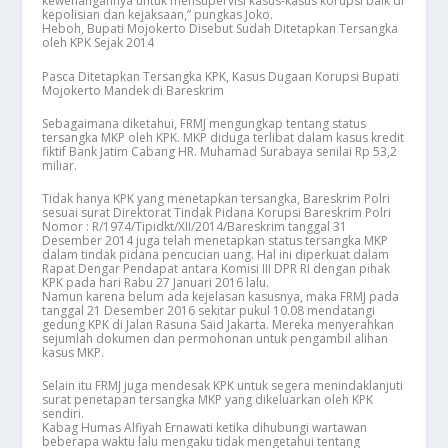
kewenangannya untuk mensupervisi kasus-kasus korupsi baik di
kepolisian dan kejaksaan,” pungkas Joko.
Heboh, Bupati Mojokerto Disebut Sudah Ditetapkan Tersangka
oleh KPK Sejak 2014
Pasca Ditetapkan Tersangka KPK, Kasus Dugaan Korupsi Bupati
Mojokerto Mandek di Bareskrim
Sebagaimana diketahui, FRMJ mengungkap tentang status
tersangka MKP oleh KPK. MKP diduga terlibat dalam kasus kredit
fiktif Bank Jatim Cabang HR. Muhamad Surabaya senilai Rp 53,2
miliar.
Tidak hanya KPK yang menetapkan tersangka, Bareskrim Polri
sesuai surat Direktorat Tindak Pidana Korupsi Bareskrim Polri
Nomor : R/1974/Tipidkt/XII/2014/Bareskrim tanggal 31
Desember 2014 juga telah menetapkan status tersangka MKP
dalam tindak pidana pencucian uang. Hal ini diperkuat dalam
Rapat Dengar Pendapat antara Komisi III DPR RI dengan pihak
KPK pada hari Rabu 27 Januari 2016 lalu.
Namun karena belum ada kejelasan kasusnya, maka FRMJ pada
tanggal 21 Desember 2016 sekitar pukul 10.08 mendatangi
gedung KPK di Jalan Rasuna Said Jakarta. Mereka menyerahkan
sejumlah dokumen dan permohonan untuk pengambil alihan
kasus MKP.
Selain itu FRMJ juga mendesak KPK untuk segera menindaklanjuti
surat penetapan tersangka MKP yang dikeluarkan oleh KPK
sendiri.
Kabag Humas Alfiyah Ernawati ketika dihubungi wartawan
beberapa waktu lalu mengaku tidak mengetahui tentang