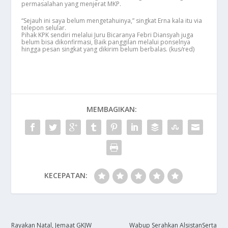
permasalahan yang menjerat MKP.
“Sejauh ini saya belum mengetahuinya,” singkat Erna kala itu via
telepon selular.
Pihak KPK sendiri melalui Juru Bicaranya Febri Diansyah juga
belum bisa dikonfirmasi, Baik panggilan melalui ponselnya
hingga pesan singkat yang dikirim belum berbalas. (kus/red)
MEMBAGIKAN:
KECEPATAN:
​Rayakan Natal, Jemaat GKJW
Wabup Serahkan AlsistanSerta